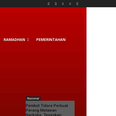
RAMADHAN
PEMERINTAHAN
Nasional
Pemkot Tidore Perkuat
Perang Melawan
Narkoba, Tegaskan