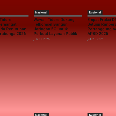
Nasional
Nasional
Tidore
Wawali Tidore Dukung
Empat Fraksi D
 Semangat
Telkomsel Bangun
Setujui Ranper
da Penutupan
Jaringan 5G untuk
Pertanggungj
urabunga 2026
Perkuat Layanan Publik
APBD 2025
Juli 23, 2026
Juli 23, 2026
Nasional
Nasional