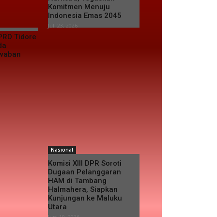
Komitmen Menuju
Indonesia Emas 2045
Juli 23, 2026
PRD Tidore
da
awaban
Nasional
Komisi XIII DPR Soroti
Dugaan Pelanggaran
HAM di Tambang
Halmahera, Siapkan
Kunjungan ke Maluku
Utara
Juni 19, 2026