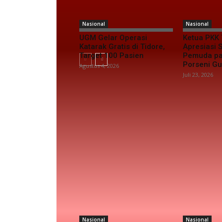
Nasional
Nasional
UGM Gelar Operasi
Ketua PKK 
Katarak Gratis di Tidore,
Apresiasi
Target 100 Pasien
Pemuda pa
Porseni G
Agustus 4, 2026
Juli 23, 2026
Nasional
Nasional