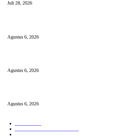
Juli 28, 2026
BERITA POPULER
Operasi Katarak Gratis Digelar di Tidore, Puluhan Warga Dapat Harapan 
Agustus 6, 2026
Wali Kota Tidore Temui Menkes, Perkuat Layanan Kesehatan dan Kesejah
Tenaga Medis
Agustus 6, 2026
Ekspor Semester I 2026 Melonjak, Maluku Utara Perkuat Posisi Daerah
Penghasil Mineral
Agustus 6, 2026
KATEGORI PILIHAN
Nasional
1938
HUKUM DAN KRIMINAL
826
EKONOMI DAN BISNIS
336