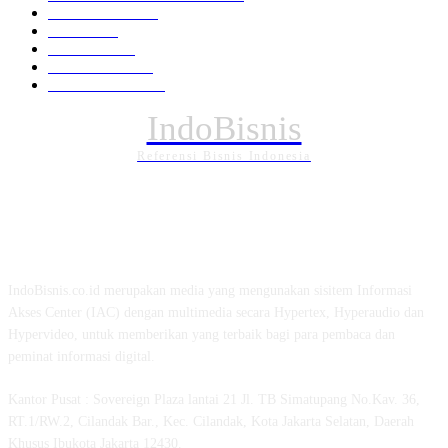
Pemerintahan
294
Daerah
196
POLITIK
162
Internasional
121
PENDIDIKAN
88
IndoBisnis
Referensi Bisnis Indonesia
TENTANG KAMI
IndoBisnis.co.id merupakan media yang mengunakan sisitem Informasi
Akses Center (IAC) dengan multimedia secara Hypertex, Hyperaudio dan
Hypervideo, untuk memberikan yang terbaik bagi para pembaca dan
peminat informasi digital.
Kantor Pusat : Sovereign Plaza lantai 21 Jl. TB Simatupang No.Kav. 36,
RT.1/RW.2, Cilandak Bar., Kec. Cilandak, Kota Jakarta Selatan, Daerah
Khusus Ibukota Jakarta 12430.