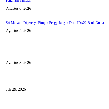
Penghasil Mineral
Agustus 6, 2026
Sri Mulyani Dipercaya Pimpin Penggalangan Dana IDA22 Bank Dunia
Agustus 5, 2026
EDITOR PICKS
Polda Malut diminta Periksa Ketua ULP serta anggota Pokja, dan tiga kepa
OPD Halsel, diduga langgar aturan PBJ
Agustus 3, 2026
Nanti Saya Cek Dulu, Jawab Bos UKPBJ, 7 Proyek Rp5,5 M Sudah Lari k
Satu Vendor
Juli 29, 2026
Polisi Tangkap Polisi