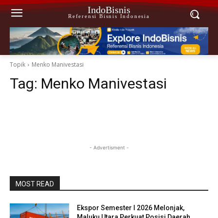
IndoBisnis
Referensi Bisnis Indonesia
Topik
Menko Manivestasi
Tag:
Menko Manivestasi
- Advertisment -
MOST READ
Ekspor Semester I 2026 Melonjak,
Maluku Utara Perkuat Posisi Daerah