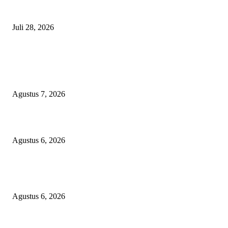
Polisi Tangkap Polisi
Juli 28, 2026
BERITA POPULER
Sekolah Rakyat Akekolano Disorot, Warga Gane Mengaku Anak dan Cucu
Ditolak
Agustus 7, 2026
Operasi Katarak Gratis Digelar di Tidore, Puluhan Warga Dapat Harapan 
Agustus 6, 2026
Wali Kota Tidore Temui Menkes, Perkuat Layanan Kesehatan dan Kesejah
Tenaga Medis
Agustus 6, 2026
KATEGORI PILIHAN