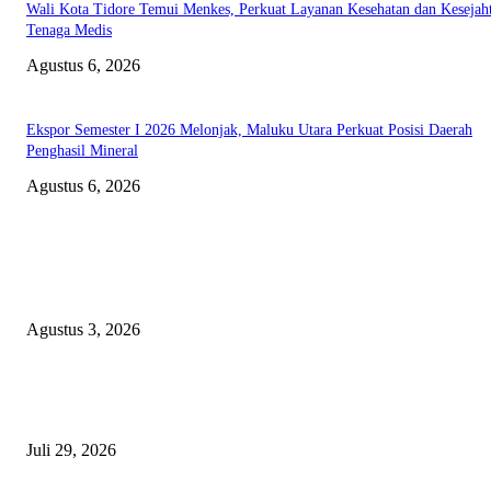
Wali Kota Tidore Temui Menkes, Perkuat Layanan Kesehatan dan Kesejah
Tenaga Medis
Agustus 6, 2026
Ekspor Semester I 2026 Melonjak, Maluku Utara Perkuat Posisi Daerah
Penghasil Mineral
Agustus 6, 2026
EDITOR PICKS
Polda Malut diminta Periksa Ketua ULP serta anggota Pokja, dan tiga kepa
OPD Halsel, diduga langgar aturan PBJ
Agustus 3, 2026
Nanti Saya Cek Dulu, Jawab Bos UKPBJ, 7 Proyek Rp5,5 M Sudah Lari k
Satu Vendor
Juli 29, 2026