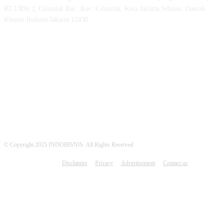
RT.1/RW.2, Cilandak Bar., Kec. Cilandak, Kota Jakarta Selatan, Daerah
Khusus Ibukota Jakarta 12430.
MEDSOS INDOBISNIS
© Copyright 2025 INDOBISNIS. All Rights Reserved
Disclaimer
Privacy
Advertisement
Contact us