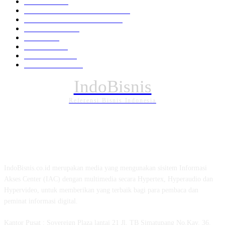
Nasional
1939
HUKUM DAN KRIMINAL
826
EKONOMI DAN BISNIS
336
Pemerintahan
294
Daerah
196
POLITIK
162
Internasional
121
PENDIDIKAN
89
IndoBisnis
Referensi Bisnis Indonesia
TENTANG KAMI
IndoBisnis.co.id merupakan media yang mengunakan sisitem Informasi
Akses Center (IAC) dengan multimedia secara Hypertex, Hyperaudio dan
Hypervideo, untuk memberikan yang terbaik bagi para pembaca dan
peminat informasi digital.
Kantor Pusat : Sovereign Plaza lantai 21 Jl. TB Simatupang No.Kav. 36,