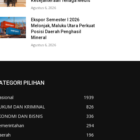
Kesejahteraan Tenaga Medis
Agustus 6, 2026
Ekspor Semester I 2026
Melonjak, Maluku Utara Perkuat
Posisi Daerah Penghasil
Mineral
Agustus 6, 2026
ATEGORI PILIHAN
asional
1939
UKUM DAN KRIMINAL
826
KONOMI DAN BISNIS
336
emerintahan
294
aerah
196