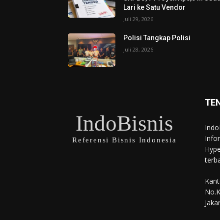
Lari ke Satu Vendor
Juli 29, 2026
Polisi Tangkap Polisi
Juli 28, 2026
TE
IndoBisnis
Indo
Info
Referensi Bisnis Indonesia
Hype
terb
Kant
No.K
Jaka