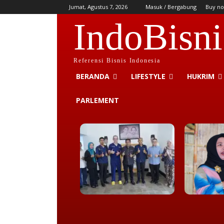
Jumat, Agustus 7, 2026
Masuk / Bergabung
Buy no
IndoBisni
Referensi Bisnis Indonesia
BERANDA
LIFESTYLE
HUKRIM
PARLEMENT