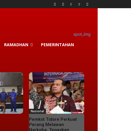
RAMADHAN
PEMERINTAHAN
Nasional
Pemkot Tidore Perkuat
Perang Melawan
Narkoba, Tegaskan