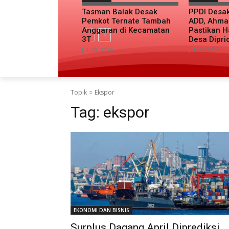
Tasman Balak Desak
PPDI Desa
Pemkot Ternate Tambah
ADD, Ahma
Anggaran di Kecamatan
Pastikan H
3T
Desa Dipri
Juli 28, 2026
Juli 27, 2026
Topik
Ekspor
Tag:
ekspor
EKONOMI DAN BISNIS
Surplus Dagang April Diprediksi