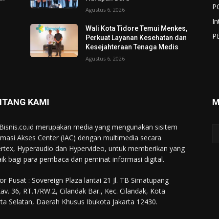
P
Agustus 6, 2026
In
Wali Kota Tidore Temui Menkes,
P
Perkuat Layanan Kesehatan dan
Kesejahteraan Tenaga Medis
Agustus 6, 2026
NTANG KAMI
M
Bisnis.co.id merupakan media yang mengunakan sisitem
rmasi Akses Center (IAC) dengan multimedia secara
rtex, Hyperaudio dan Hypervideo, untuk memberikan yang
aik bagi para pembaca dan peminat informasi digital.
or Pusat : Sovereign Plaza lantai 21 Jl. TB Simatupang
av. 36, RT.1/RW.2, Cilandak Bar., Kec. Cilandak, Kota
rta Selatan, Daerah Khusus Ibukota Jakarta 12430.