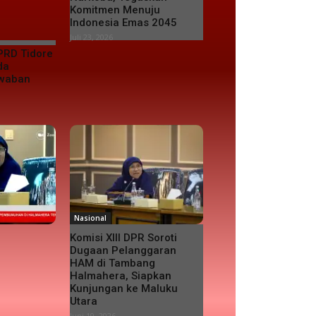
Komitmen Menuju
Indonesia Emas 2045
Juli 23, 2026
PRD Tidore
da
awaban
Nasional
Komisi XIII DPR Soroti
Dugaan Pelanggaran
HAM di Tambang
Halmahera, Siapkan
Kunjungan ke Maluku
Utara
Juni 19, 2026