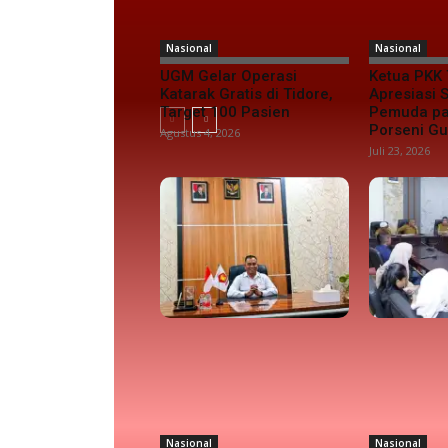
Nasional
Nasional
UGM Gelar Operasi
Ketua PKK 
Katarak Gratis di Tidore,
Apresiasi
Target 100 Pasien
Pemuda pa
Porseni G
Agustus 4, 2026
Juli 23, 2026
Nasional
Nasional