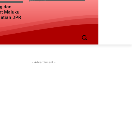
ng dan
at Maluku
hatian DPR
- Advertisment -