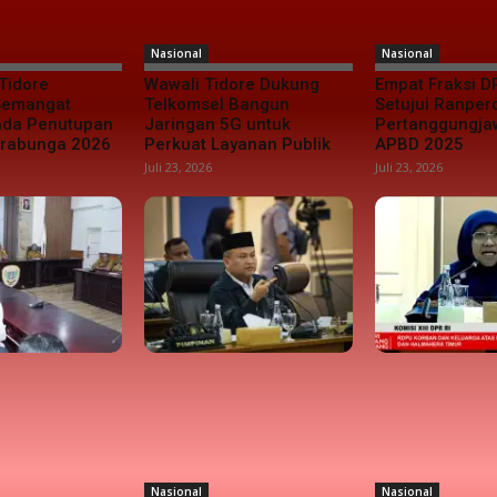
Nasional
Nasional
Tidore
Wawali Tidore Dukung
Empat Fraksi D
 Semangat
Telkomsel Bangun
Setujui Ranper
da Penutupan
Jaringan 5G untuk
Pertanggungj
urabunga 2026
Perkuat Layanan Publik
APBD 2025
Juli 23, 2026
Juli 23, 2026
Nasional
Nasional