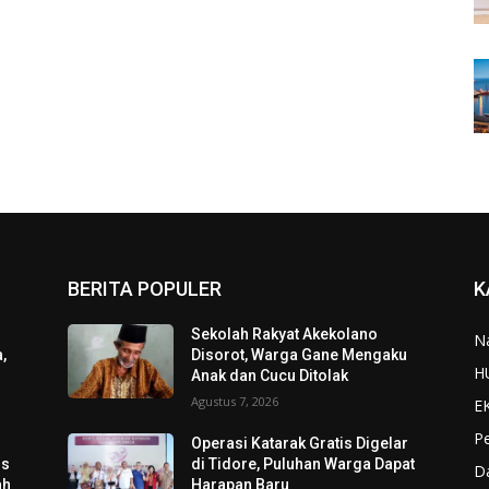
BERITA POPULER
K
Sekolah Rakyat Akekolano
N
,
Disorot, Warga Gane Mengaku
H
Anak dan Cucu Ditolak
Agustus 7, 2026
E
P
Operasi Katarak Gratis Digelar
os
di Tidore, Puluhan Warga Dapat
D
ah
Harapan Baru