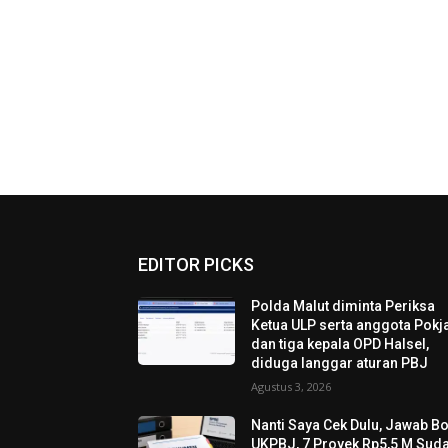
EDITOR PICKS
Polda Malut diminta Periksa
Ketua ULP serta anggota Pokja
dan tiga kepala OPD Halsel,
diduga langgar aturan PBJ
Agustus 3, 2026
Nanti Saya Cek Dulu, Jawab B
UKPBJ, 7 Proyek Rp5,5 M Sud