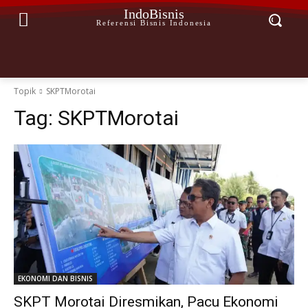
IndoBisnis
Referensi Bisnis Indonesia
Topik
SKPTMorotai
Tag:
SKPTMorotai
EKONOMI DAN BISNIS
SKPT Morotai Diresmikan, Pacu Ekonomi