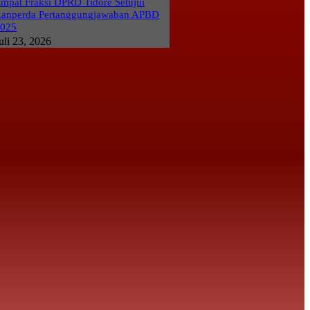
mpat Fraksi DPRD Tidore Setujui
anperda Pertanggungjawaban APBD
2025
uli 23, 2026