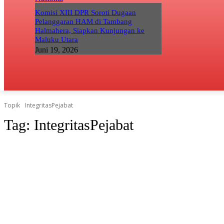
Komisi XIII DPR Soroti Dugaan
Pelanggaran HAM di Tambang
Halmahera, Siapkan Kunjungan ke
Maluku Utara
Juni 19, 2026
Topik
IntegritasPejabat
Tag:
IntegritasPejabat