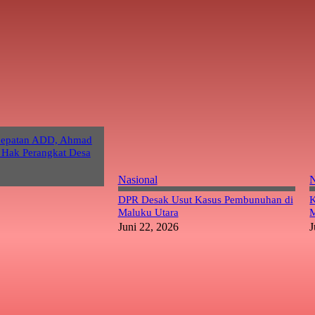
cepatan ADD, Ahmad
 Hak Perangkat Desa
Nasional
N
DPR Desak Usut Kasus Pembunuhan di
K
Maluku Utara
M
Juni 22, 2026
J