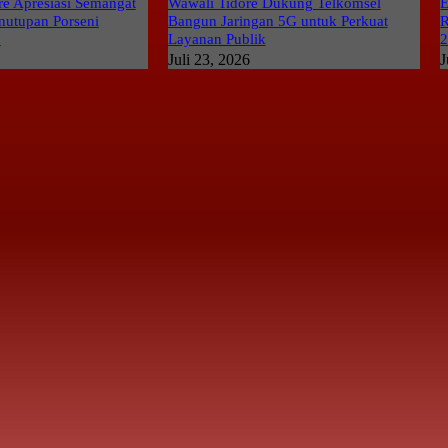
e Apresiasi Semangat
Wawali Tidore Dukung Telkomsel
E
nutupan Porseni
Bangun Jaringan 5G untuk Perkuat
R
6
Layanan Publik
Juli 23, 2026
J