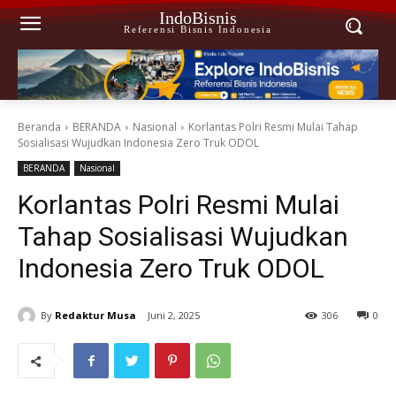
IndoBisnis
Referensi Bisnis Indonesia
Beranda
BERANDA
Nasional
Korlantas Polri Resmi Mulai Tahap
Sosialisasi Wujudkan Indonesia Zero Truk ODOL
BERANDA
Nasional
Korlantas Polri Resmi Mulai
Tahap Sosialisasi Wujudkan
Indonesia Zero Truk ODOL
By
Redaktur Musa
Juni 2, 2025
306
0