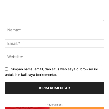
Komentar:
Na
Ema
Web
Simpan nama, email, dan situs web saya di browser ini
untuk lain kali saya berkomentar.
- Advertisment -