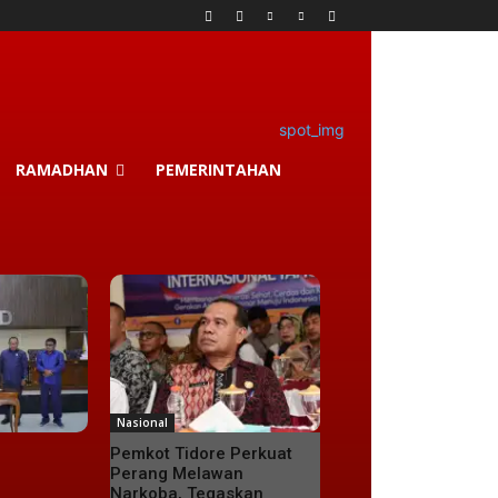
RAMADHAN
PEMERINTAHAN
Nasional
Pemkot Tidore Perkuat
Perang Melawan
Narkoba, Tegaskan