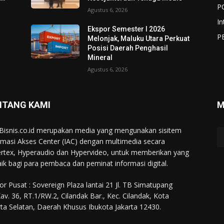
P
Agustus 6, 2026
In
Ekspor Semester I 2026
P
Melonjak, Maluku Utara Perkuat
Posisi Daerah Penghasil
Mineral
Agustus 6, 2026
NTANG KAMI
M
Bisnis.co.id merupakan media yang mengunakan sisitem
rmasi Akses Center (IAC) dengan multimedia secara
rtex, Hyperaudio dan Hypervideo, untuk memberikan yang
aik bagi para pembaca dan peminat informasi digital.
or Pusat : Sovereign Plaza lantai 21 Jl. TB Simatupang
av. 36, RT.1/RW.2, Cilandak Bar., Kec. Cilandak, Kota
rta Selatan, Daerah Khusus Ibukota Jakarta 12430.