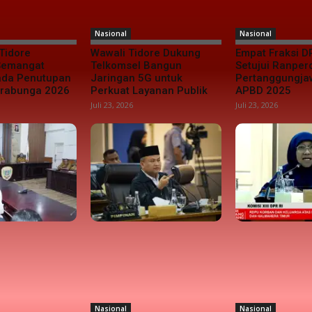
Nasional
Nasional
Tidore
Wawali Tidore Dukung
Empat Fraksi D
 Semangat
Telkomsel Bangun
Setujui Ranper
da Penutupan
Jaringan 5G untuk
Pertanggungj
urabunga 2026
Perkuat Layanan Publik
APBD 2025
Juli 23, 2026
Juli 23, 2026
Nasional
Nasional