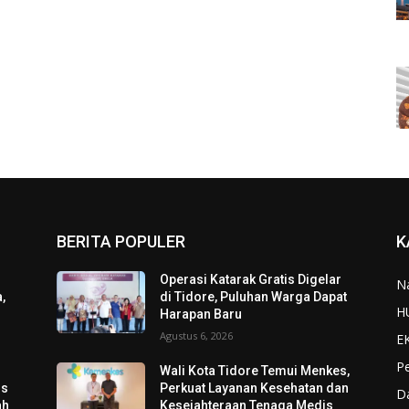
BERITA POPULER
K
Operasi Katarak Gratis Digelar
N
,
di Tidore, Puluhan Warga Dapat
H
Harapan Baru
Agustus 6, 2026
E
P
Wali Kota Tidore Temui Menkes,
os
Perkuat Layanan Kesehatan dan
D
ah
Kesejahteraan Tenaga Medis