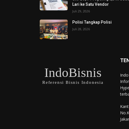
Lari ke Satu Vendor
Juli 29, 2026
Polisi Tangkap Polisi
Juli 28, 2026
TE
IndoBisnis
Indo
Info
Referensi Bisnis Indonesia
Hype
terb
Kant
No.K
Jaka