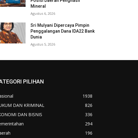
Posisi Daerah Penghasil
Mineral
Agustus 6, 2026
Sri Mulyani Dipercaya Pimpin
Penggalangan Dana IDA22 Bank
Dunia
Agustus 5, 2026
ATEGORI PILIHAN
asional
1938
UKUM DAN KRIMINAL
826
KONOMI DAN BISNIS
336
emerintahan
294
aerah
196