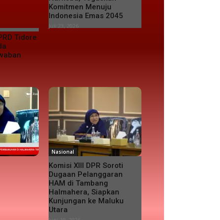
Komitmen Menuju
Indonesia Emas 2045
Juli 23, 2026
PRD Tidore
da
awaban
Nasional
Komisi XIII DPR Soroti
Dugaan Pelanggaran
HAM di Tambang
Halmahera, Siapkan
Kunjungan ke Maluku
Utara
Juni 19, 2026