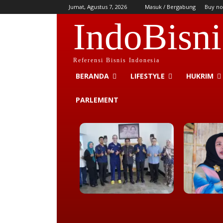
Jumat, Agustus 7, 2026
Masuk / Bergabung
Buy no
IndoBisni
Referensi Bisnis Indonesia
BERANDA
LIFESTYLE
HUKRIM
PARLEMENT