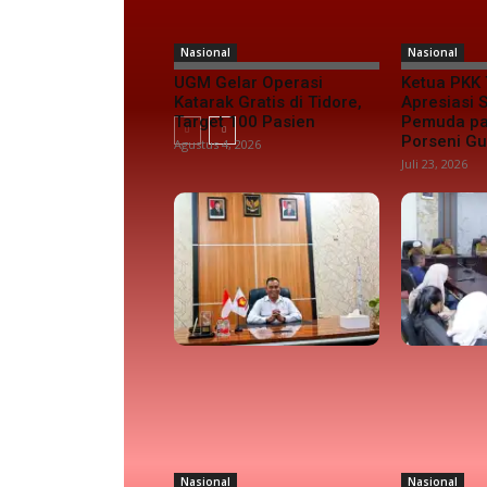
Nasional
Nasional
UGM Gelar Operasi
Ketua PKK 
Katarak Gratis di Tidore,
Apresiasi
Target 100 Pasien
Pemuda pa
Porseni G
Agustus 4, 2026
Juli 23, 2026
Nasional
Nasional