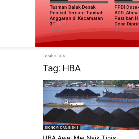
Tasman Balak Desak
PPDI Desa
Pemkot Ternate Tambah
ADD, Ahma
Anggaran di Kecamatan
Pastikan H
3T
Desa Dipri
Juli 28, 2026
Juli 27, 2026
Topik
HBA
Tag:
HBA
EKONOMI DAN BISNIS
HBA Awal Mei Naik Tipis