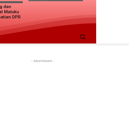
ng dan
at Maluku
hatian DPR
- Advertisment -