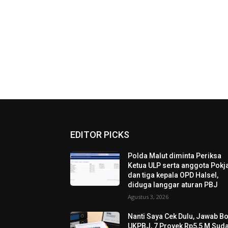
EDITOR PICKS
Polda Malut diminta Periksa
Ketua ULP serta anggota Pokja
dan tiga kepala OPD Halsel,
diduga langgar aturan PBJ
Agustus 3, 2026
Nanti Saya Cek Dulu, Jawab B
UKPBJ, 7 Proyek Rp5,5 M Sud