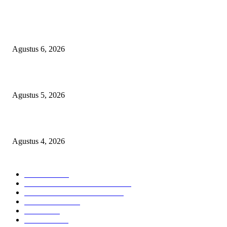
Ekspor Semester I 2026 Melonjak, Maluku Utara Perkuat Posisi Daerah
Penghasil Mineral
Agustus 6, 2026
Sri Mulyani Dipercaya Pimpin Penggalangan Dana IDA22 Bank Dunia
Agustus 5, 2026
Wawali Tidore Apresiasi Pelatihan Keripik UMKM Toloa
Agustus 4, 2026
KATEGORI PILIHAN
Nasional
1936
HUKUM DAN KRIMINAL
826
EKONOMI DAN BISNIS
336
Pemerintahan
294
Daerah
196
POLITIK
162