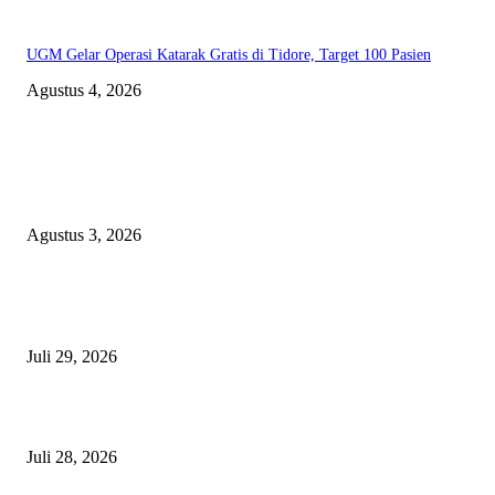
UGM Gelar Operasi Katarak Gratis di Tidore, Target 100 Pasien
Agustus 4, 2026
EDITOR PICKS
Polda Malut diminta Periksa Ketua ULP serta anggota Pokja, dan tiga kepa
OPD Halsel, diduga langgar aturan PBJ
Agustus 3, 2026
Nanti Saya Cek Dulu, Jawab Bos UKPBJ, 7 Proyek Rp5,5 M Sudah Lari k
Satu Vendor
Juli 29, 2026
Polisi Tangkap Polisi
Juli 28, 2026
BERITA POPULER