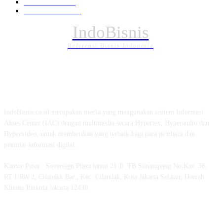
Internasional
121
PENDIDIKAN
88
IndoBisnis
Referensi Bisnis Indonesia
TENTANG KAMI
IndoBisnis.co.id merupakan media yang mengunakan sisitem Informasi
Akses Center (IAC) dengan multimedia secara Hypertex, Hyperaudio dan
Hypervideo, untuk memberikan yang terbaik bagi para pembaca dan
peminat informasi digital.
Kantor Pusat : Sovereign Plaza lantai 21 Jl. TB Simatupang No.Kav. 36,
RT.1/RW.2, Cilandak Bar., Kec. Cilandak, Kota Jakarta Selatan, Daerah
Khusus Ibukota Jakarta 12430.