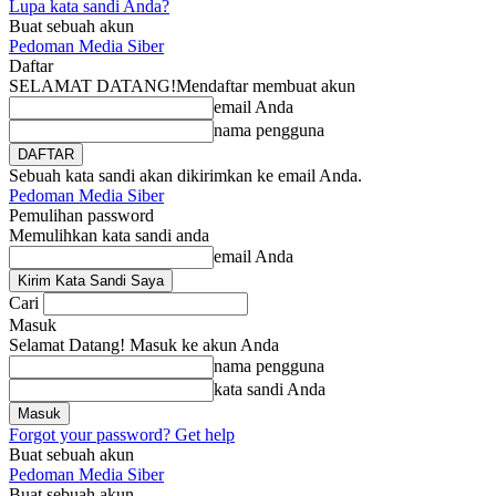
Lupa kata sandi Anda?
Buat sebuah akun
Pedoman Media Siber
Daftar
SELAMAT DATANG!
Mendaftar membuat akun
email Anda
nama pengguna
Sebuah kata sandi akan dikirimkan ke email Anda.
Pedoman Media Siber
Pemulihan password
Memulihkan kata sandi anda
email Anda
Cari
Masuk
Selamat Datang! Masuk ke akun Anda
nama pengguna
kata sandi Anda
Forgot your password? Get help
Buat sebuah akun
Pedoman Media Siber
Buat sebuah akun