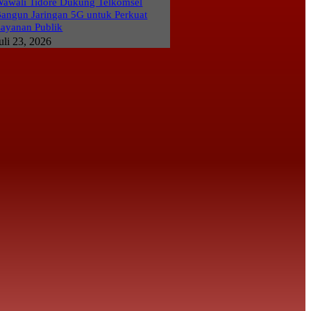
awali Tidore Dukung Telkomsel
angun Jaringan 5G untuk Perkuat
ayanan Publik
uli 23, 2026