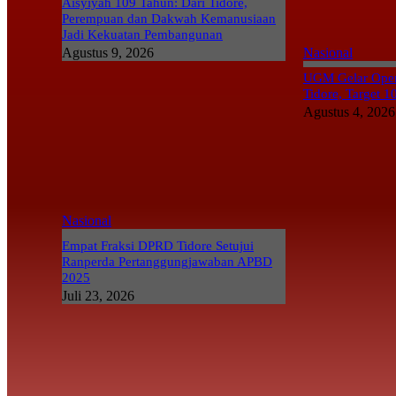
Aisyiyah 109 Tahun: Dari Tidore,
Perempuan dan Dakwah Kemanusiaan
Jadi Kekuatan Pembangunan
Agustus 9, 2026
Nasional
UGM Gelar Opera
Tidore, Target 1
Agustus 4, 2026
Nasional
Empat Fraksi DPRD Tidore Setujui
Ranperda Pertanggungjawaban APBD
2025
Juli 23, 2026