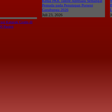
Ketua PKK Tidore Apresiasi Semangat
W
Pemuda pada Penutupan Porseni
B
Gurabunga 2026
L
Juli 23, 2026
J
si Katarak Gratis di
00 Pasien