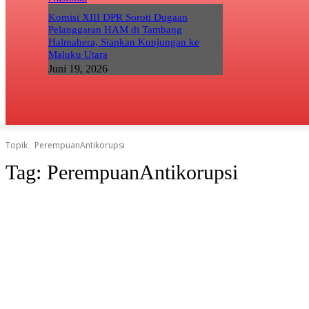
Komisi XIII DPR Soroti Dugaan
Pelanggaran HAM di Tambang
Halmahera, Siapkan Kunjungan ke
Maluku Utara
Juni 19, 2026
Topik
PerempuanAntikorupsi
Tag:
PerempuanAntikorupsi