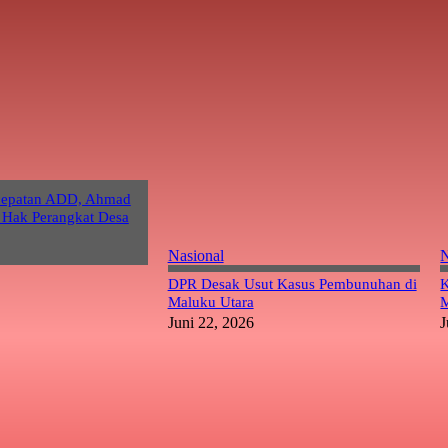
cepatan ADD, Ahmad
 Hak Perangkat Desa
Nasional
N
DPR Desak Usut Kasus Pembunuhan di
K
Maluku Utara
M
Juni 22, 2026
J