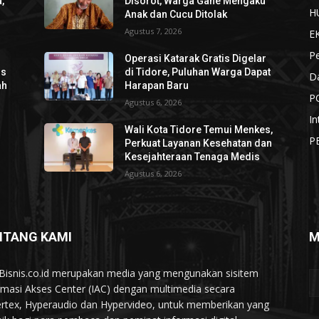
,
Disorot, Warga Gane Mengaku
H
Anak dan Cucu Ditolak
Agustus 7, 2026
E
P
Operasi Katarak Gratis Digelar
os
di Tidore, Puluhan Warga Dapat
D
ah
Harapan Baru
P
Agustus 6, 2026
In
Wali Kota Tidore Temui Menkes,
P
Perkuat Layanan Kesehatan dan
Kesejahteraan Tenaga Medis
Agustus 6, 2026
NTANG KAMI
M
Bisnis.co.id merupakan media yang mengunakan sisitem
rmasi Akses Center (IAC) dengan multimedia secara
rtex, Hyperaudio dan Hypervideo, untuk memberikan yang