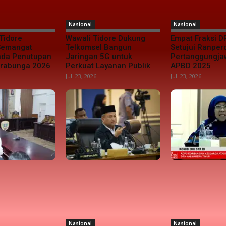
Nasional
Nasional
Tidore
Wawali Tidore Dukung
Empat Fraksi D
 Semangat
Telkomsel Bangun
Setujui Ranper
da Penutupan
Jaringan 5G untuk
Pertanggungj
urabunga 2026
Perkuat Layanan Publik
APBD 2025
Juli 23, 2026
Juli 23, 2026
Nasional
Nasional