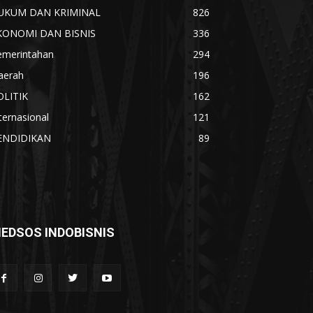
UKUM DAN KRIMINAL
826
KONOMI DAN BISNIS
336
emerintahan
294
aerah
196
OLITIK
162
ternasional
121
ENDIDIKAN
89
EDSOS INDOBISNIS