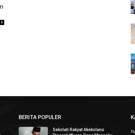
n
0
BERITA POPULER
K
Sekolah Rakyat Akekolano
N