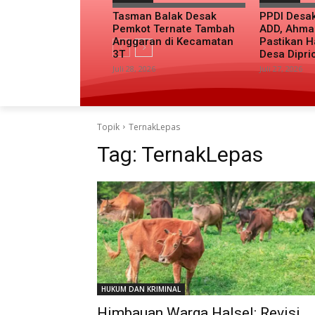
Tasman Balak Desak
PPDI Desa
Pemkot Ternate Tambah
ADD, Ahma
Anggaran di Kecamatan
Pastikan H
3T
Desa Dipri
Juli 28, 2026
Juli 27, 2026
Topik
TernakLepas
Tag:
TernakLepas
HUKUM DAN KRIMINAL
Himbauan Warga Halsel: Revisi