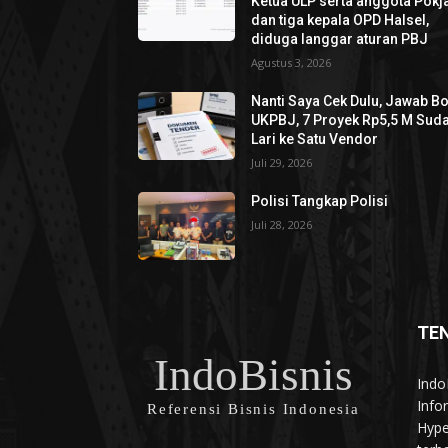
Ketua ULP serta anggota Pokja
dan tiga kepala OPD Halsel,
diduga langgar aturan PBJ
Agustus 3, 2026
Nanti Saya Cek Dulu, Jawab B
UKPBJ, 7 Proyek Rp5,5 M Sud
Lari ke Satu Vendor
Juli 29, 2026
Polisi Tangkap Polisi
Juli 28, 2026
TE
IndoBisnis
Indo
Info
Referensi Bisnis Indonesia
Hype