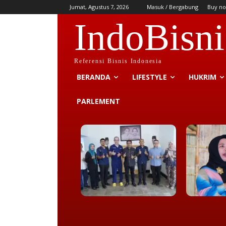
Jumat, Agustus 7, 2026
Masuk / Bergabung
Buy no
IndoBisni
Referensi Bisnis Indonesia
BERANDA
LIFESTYLE
HUKRIM
PARLEMENT