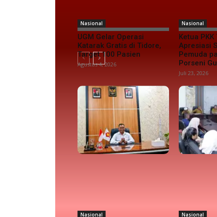
Nasional
Nasional
UGM Gelar Operasi
Ketua PKK 
Katarak Gratis di Tidore,
Apresiasi
Target 100 Pasien
Pemuda pa
Porseni G
Agustus 4, 2026
Juli 23, 2026
Nasional
Nasional