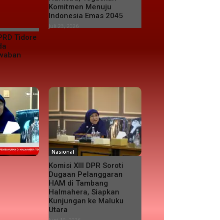
Komitmen Menuju
Indonesia Emas 2045
Juli 23, 2026
PRD Tidore
da
awaban
Nasional
Komisi XIII DPR Soroti
Dugaan Pelanggaran
HAM di Tambang
Halmahera, Siapkan
Kunjungan ke Maluku
Utara
Juni 19, 2026