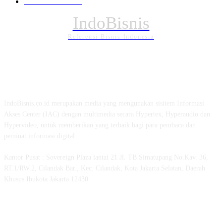
PENDIDIKAN
88
IndoBisnis
Referensi Bisnis Indonesia
TENTANG KAMI
IndoBisnis.co.id merupakan media yang mengunakan sisitem Informasi
Akses Center (IAC) dengan multimedia secara Hypertex, Hyperaudio dan
Hypervideo, untuk memberikan yang terbaik bagi para pembaca dan
peminat informasi digital.
Kantor Pusat : Sovereign Plaza lantai 21 Jl. TB Simatupang No.Kav. 36,
RT.1/RW.2, Cilandak Bar., Kec. Cilandak, Kota Jakarta Selatan, Daerah
Khusus Ibukota Jakarta 12430.