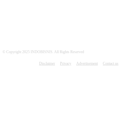
MEDSOS INDOBISNIS
© Copyright 2025 INDOBISNIS. All Rights Reserved
Disclaimer
Privacy
Advertisement
Contact us