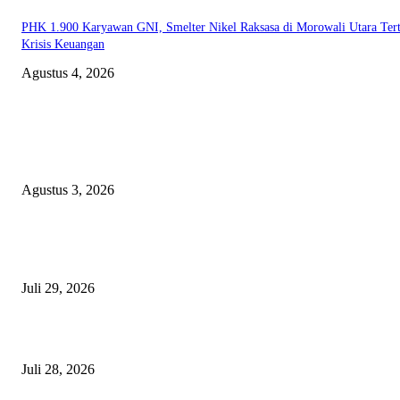
PHK 1.900 Karyawan GNI, Smelter Nikel Raksasa di Morowali Utara Ter
Krisis Keuangan
Agustus 4, 2026
EDITOR PICKS
Polda Malut diminta Periksa Ketua ULP serta anggota Pokja, dan tiga kepa
OPD Halsel, diduga langgar aturan PBJ
Agustus 3, 2026
Nanti Saya Cek Dulu, Jawab Bos UKPBJ, 7 Proyek Rp5,5 M Sudah Lari k
Satu Vendor
Juli 29, 2026
Polisi Tangkap Polisi
Juli 28, 2026
BERITA POPULER