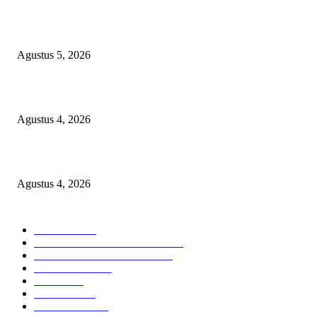
Sri Mulyani Dipercaya Pimpin Penggalangan Dana IDA22 Bank Dunia
Agustus 5, 2026
Wawali Tidore Apresiasi Pelatihan Keripik UMKM Toloa
Agustus 4, 2026
UGM Gelar Operasi Katarak Gratis di Tidore, Target 100 Pasien
Agustus 4, 2026
KATEGORI PILIHAN
Nasional
1935
HUKUM DAN KRIMINAL
826
EKONOMI DAN BISNIS
335
Pemerintahan
294
Daerah
196
POLITIK
162
Internasional
121