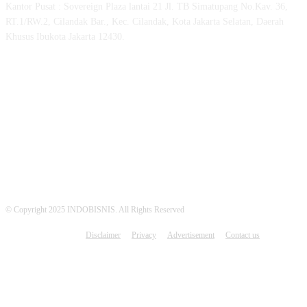
Kantor Pusat : Sovereign Plaza lantai 21 Jl. TB Simatupang No.Kav. 36,
RT.1/RW.2, Cilandak Bar., Kec. Cilandak, Kota Jakarta Selatan, Daerah
Khusus Ibukota Jakarta 12430.
MEDSOS INDOBISNIS
© Copyright 2025 INDOBISNIS. All Rights Reserved
Disclaimer
Privacy
Advertisement
Contact us