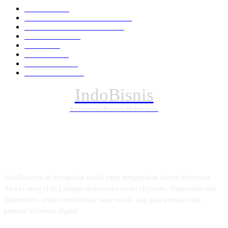
Nasional
1938
HUKUM DAN KRIMINAL
826
EKONOMI DAN BISNIS
336
Pemerintahan
294
Daerah
196
POLITIK
162
Internasional
121
PENDIDIKAN
88
IndoBisnis
Referensi Bisnis Indonesia
TENTANG KAMI
IndoBisnis.co.id merupakan media yang mengunakan sisitem Informasi
Akses Center (IAC) dengan multimedia secara Hypertex, Hyperaudio dan
Hypervideo, untuk memberikan yang terbaik bagi para pembaca dan
peminat informasi digital.