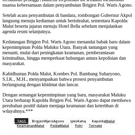
nuansa kebersamaan dalam penyambutan Brigjen Pol. Waris Agono.
Setelah acara penyambutan di bandara, rombongan Gubernur Akpol
langsung menuju kediaman untuk beristirahat, sementara Kapolda
Malut beserta jajaran menuju Hotel Bella sebelum menjalankan
agenda resmi selanjutnya.
Kedatangan Brigjen Pol. Waris Agono menandai babak baru dalam
kepemimpinan Polda Maluku Utara. Banyak tantangan yang
menanti, mulai dari peningkatan keamanan, pemberantasan
kriminalitas, hingga memperkuat hubungan antara kepolisian dan
masyarakat.
Kabidhumas Polda Malut, Kombes Pol. Bambang Suharyono,
S.I.K., M.H., menyampaikan bahwa prosesi penyambutan
berlangsung dengan khidmat dan lancar.
Dengan semangat kepemimpinan yang baru, masyarakat Maluku
Utara berharap Kapolda Brigjen Pol. Waris Agono dapat membawa
perubahan positif dalam menjaga keamanan dan ketertiban di
wilayahnya.***
TAGS
BrigjenWarisAgono
JokoKaha
KapoldaMalut
KeamananMalut
PoldaMalut
Polri
Ternate