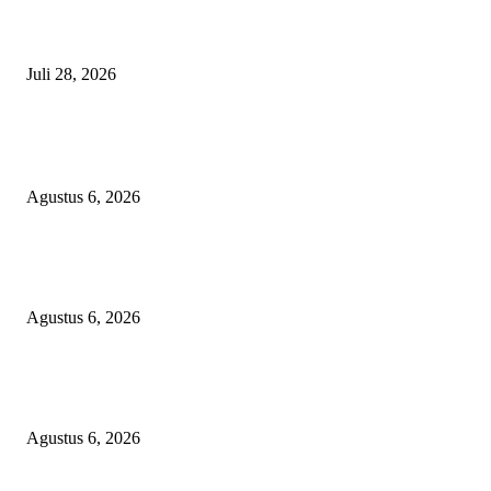
Polisi Tangkap Polisi
Juli 28, 2026
BERITA POPULER
Operasi Katarak Gratis Digelar di Tidore, Puluhan Warga Dapat Harapan 
Agustus 6, 2026
Wali Kota Tidore Temui Menkes, Perkuat Layanan Kesehatan dan Kesejah
Tenaga Medis
Agustus 6, 2026
Ekspor Semester I 2026 Melonjak, Maluku Utara Perkuat Posisi Daerah
Penghasil Mineral
Agustus 6, 2026
KATEGORI PILIHAN