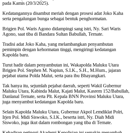
pada Kamis (20/3/2025).
Kedatangannya disambut meriah dengan prosesi adat Joko Kaha
serta pengalungan bunga sebagai bentuk penghormatan.
Brigjen Pol. Waris Agono didampingi sang istri, Ny. Sari Waris
Agono, saat tiba di Bandara Sultan Babullah, Ternate.
Tradisi adat Joko Kaha, yang melambangkan penyambutan
pemimpin dengan kehormatan tinggi, mengiringi kedatangan
Kapolda baru.
Turut hadir dalam penyambutan ini, Wakapolda Maluku Utara
Brigjen Pol. Stephen M. Napiun, S.I.K., S.H., M.Hum., jajaran
pejabat utama Polda Malut, serta para ibu Bhayangkari.
Tak hanya itu, sejumlah pejabat daerah, seperti Wakil Gubernur
Maluku Utara, Kabinda Malut, Kajati Malut, Kasrem 152/Babullah,
Danlanal Ternate, serta Plt. Kepala BNN Provinsi Maluku Utara,
juga menyambut kedatangan Kapolda baru.
Selain Kapolda Maluku Utara, Gubernur Akpol Lemdiklat Polri,
Irjen Pol. Midi Siswoko, S.I.K., beserta istri, Ny. Diah Midi
Siswoko, juga ikut dalam rombongan yang tiba di Ternate.
Kehadiran petinggi Akademi Kepolisian ini semakin menambah