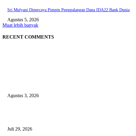
Sri Mulyani Dipercaya Pimpin Penggalangan Dana IDA22 Bank Dunia
Agustus 5, 2026
Muat lebih banyak
RECENT COMMENTS
EDITOR PICKS
Polda Malut diminta Periksa Ketua ULP serta anggota Pokja, dan tiga kepa
OPD Halsel, diduga langgar aturan PBJ
Agustus 3, 2026
Nanti Saya Cek Dulu, Jawab Bos UKPBJ, 7 Proyek Rp5,5 M Sudah Lari k
Satu Vendor
Juli 29, 2026