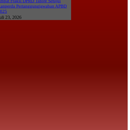
mpat Fraksi DPRD Tidore Setujui
anperda Pertanggungjawaban APBD
2025
uli 23, 2026