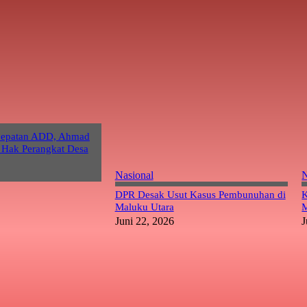
cepatan ADD, Ahmad
 Hak Perangkat Desa
Nasional
N
DPR Desak Usut Kasus Pembunuhan di
K
Maluku Utara
M
Juni 22, 2026
J