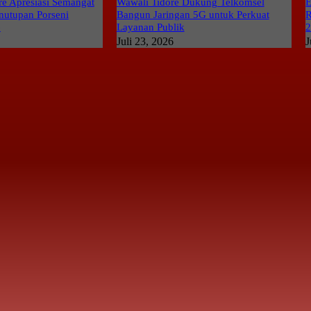
e Apresiasi Semangat
Wawali Tidore Dukung Telkomsel
E
nutupan Porseni
Bangun Jaringan 5G untuk Perkuat
R
6
Layanan Publik
Juli 23, 2026
J