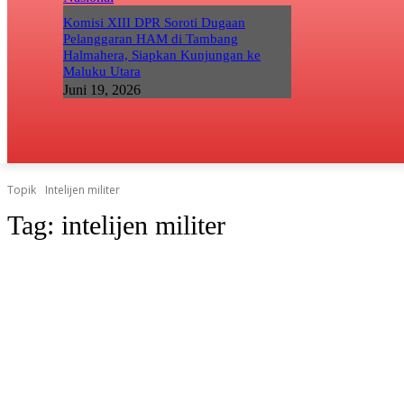
Komisi XIII DPR Soroti Dugaan
Pelanggaran HAM di Tambang
Halmahera, Siapkan Kunjungan ke
Maluku Utara
Juni 19, 2026
Topik
Intelijen militer
Tag:
intelijen militer