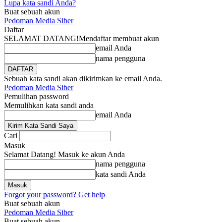
Lupa kata sandi Anda?
Buat sebuah akun
Pedoman Media Siber
Daftar
SELAMAT DATANG!
Mendaftar membuat akun
email Anda
nama pengguna
Sebuah kata sandi akan dikirimkan ke email Anda.
Pedoman Media Siber
Pemulihan password
Memulihkan kata sandi anda
email Anda
Cari
Masuk
Selamat Datang! Masuk ke akun Anda
nama pengguna
kata sandi Anda
Forgot your password? Get help
Buat sebuah akun
Pedoman Media Siber
Buat sebuah akun