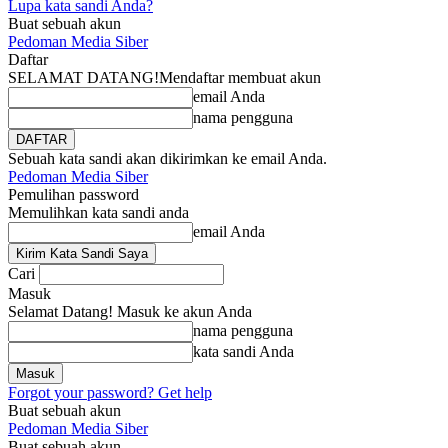
Lupa kata sandi Anda?
Buat sebuah akun
Pedoman Media Siber
Daftar
SELAMAT DATANG!
Mendaftar membuat akun
email Anda
nama pengguna
Sebuah kata sandi akan dikirimkan ke email Anda.
Pedoman Media Siber
Pemulihan password
Memulihkan kata sandi anda
email Anda
Cari
Masuk
Selamat Datang! Masuk ke akun Anda
nama pengguna
kata sandi Anda
Forgot your password? Get help
Buat sebuah akun
Pedoman Media Siber
Buat sebuah akun