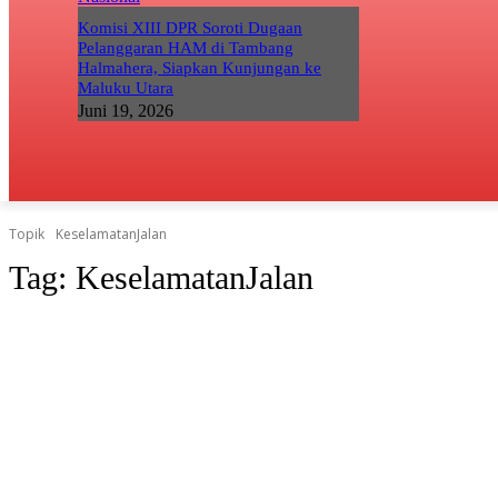
Komisi XIII DPR Soroti Dugaan
Pelanggaran HAM di Tambang
Halmahera, Siapkan Kunjungan ke
Maluku Utara
Juni 19, 2026
Topik
KeselamatanJalan
Tag:
KeselamatanJalan