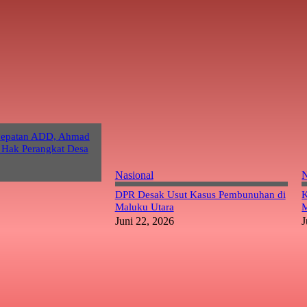
cepatan ADD, Ahmad
 Hak Perangkat Desa
Nasional
N
DPR Desak Usut Kasus Pembunuhan di
K
Maluku Utara
M
Juni 22, 2026
J