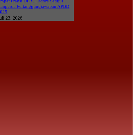
mpat Fraksi DPRD Tidore Setujui
anperda Pertanggungjawaban APBD
2025
uli 23, 2026