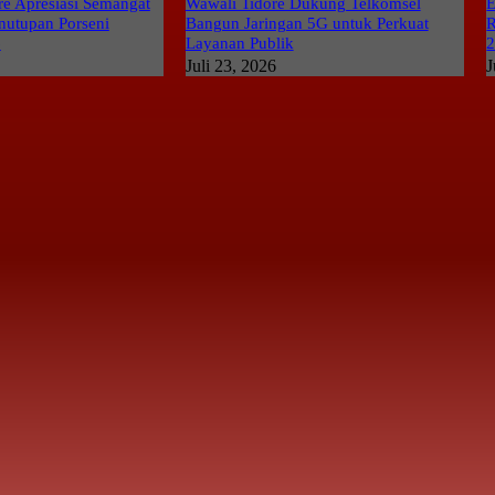
e Apresiasi Semangat
Wawali Tidore Dukung Telkomsel
E
nutupan Porseni
Bangun Jaringan 5G untuk Perkuat
R
6
Layanan Publik
Juli 23, 2026
J