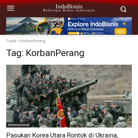
IndoBisnis
Referensi Bisnis Indonesia
Topik
KorbanPerang
Tag:
KorbanPerang
Internasional
Pasukan Korea Utara Rontok di Ukraina,