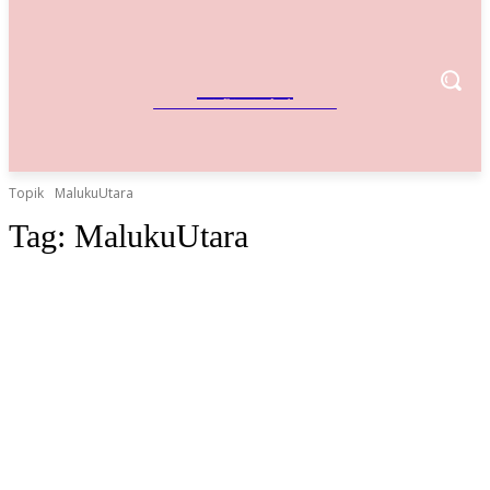
IndoBisnis
Referensi Bisnis Indonesia
Topik
MalukuUtara
Tag:
MalukuUtara