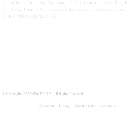
Kantor Pusat : Sovereign Plaza lantai 21 Jl. TB Simatupang No.Kav. 36,
RT.1/RW.2, Cilandak Bar., Kec. Cilandak, Kota Jakarta Selatan, Daerah
Khusus Ibukota Jakarta 12430.
MEDSOS INDOBISNIS
© Copyright 2025 INDOBISNIS. All Rights Reserved
Disclaimer
Privacy
Advertisement
Contact us