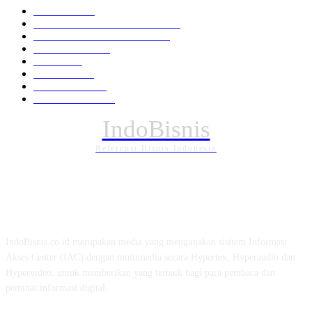
Nasional
1940
HUKUM DAN KRIMINAL
826
EKONOMI DAN BISNIS
336
Pemerintahan
295
Daerah
196
POLITIK
162
Internasional
121
PENDIDIKAN
89
IndoBisnis
Referensi Bisnis Indonesia
TENTANG KAMI
IndoBisnis.co.id merupakan media yang mengunakan sisitem Informasi
Akses Center (IAC) dengan multimedia secara Hypertex, Hyperaudio dan
Hypervideo, untuk memberikan yang terbaik bagi para pembaca dan
peminat informasi digital.