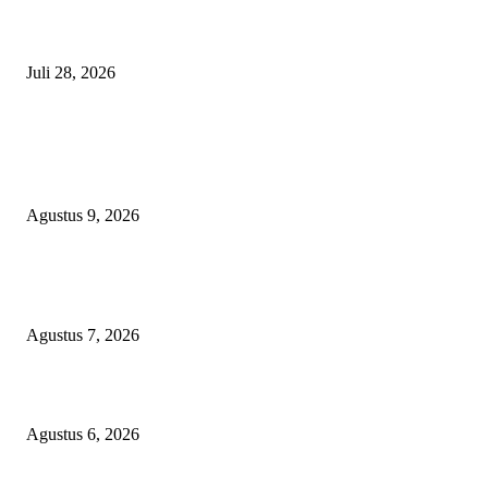
Polisi Tangkap Polisi
Juli 28, 2026
BERITA POPULER
Aisyiyah 109 Tahun: Dari Tidore, Perempuan dan Dakwah Kemanusiaan J
Kekuatan Pembangunan
Agustus 9, 2026
Sekolah Rakyat Akekolano Disorot, Warga Gane Mengaku Anak dan Cucu
Ditolak
Agustus 7, 2026
Operasi Katarak Gratis Digelar di Tidore, Puluhan Warga Dapat Harapan 
Agustus 6, 2026
KATEGORI PILIHAN