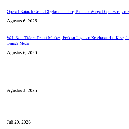
Operasi Katarak Gratis Digelar di Tidore, Puluhan Warga Dapat Harapan 
Agustus 6, 2026
Wali Kota Tidore Temui Menkes, Perkuat Layanan Kesehatan dan Kesejah
Tenaga Medis
Agustus 6, 2026
EDITOR PICKS
Polda Malut diminta Periksa Ketua ULP serta anggota Pokja, dan tiga kepa
OPD Halsel, diduga langgar aturan PBJ
Agustus 3, 2026
Nanti Saya Cek Dulu, Jawab Bos UKPBJ, 7 Proyek Rp5,5 M Sudah Lari k
Satu Vendor
Juli 29, 2026