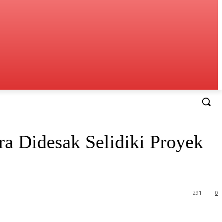
a Didesak Selidiki Proyek
291
0