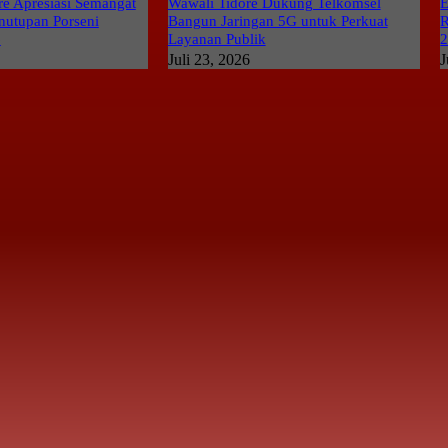
e Apresiasi Semangat
Wawali Tidore Dukung Telkomsel
E
nutupan Porseni
Bangun Jaringan 5G untuk Perkuat
R
6
Layanan Publik
Juli 23, 2026
J