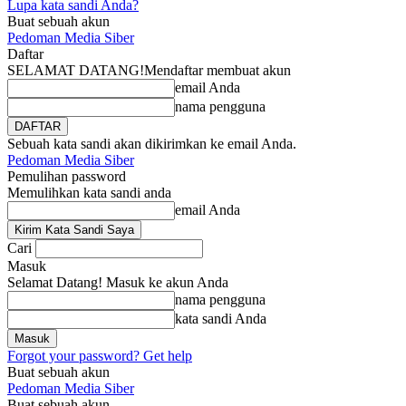
Lupa kata sandi Anda?
Buat sebuah akun
Pedoman Media Siber
Daftar
SELAMAT DATANG!
Mendaftar membuat akun
email Anda
nama pengguna
Sebuah kata sandi akan dikirimkan ke email Anda.
Pedoman Media Siber
Pemulihan password
Memulihkan kata sandi anda
email Anda
Cari
Masuk
Selamat Datang! Masuk ke akun Anda
nama pengguna
kata sandi Anda
Forgot your password? Get help
Buat sebuah akun
Pedoman Media Siber
Buat sebuah akun