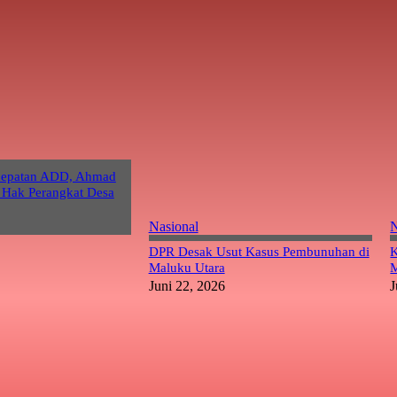
cepatan ADD, Ahmad
 Hak Perangkat Desa
Nasional
N
DPR Desak Usut Kasus Pembunuhan di
K
Maluku Utara
M
Juni 22, 2026
J