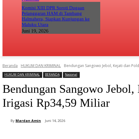
Komisi XIII DPR Soroti Dugaan
Pelanggaran HAM di Tambang
Halmahera, Siapkan Kunjungan ke
Maluku Utara
Juni 19, 2026
Beranda
HUKUM DAN KRIMINAL
Bendungan Sangowo Jebol, Kejati dan Polda 
HUKUM DAN KRIMINAL
BERANDA
Nasional
Bendungan Sangowo Jebol, K
Irigasi Rp34,59 Miliar
By
Mardan Amin
Juni 14, 2026
Bagikan