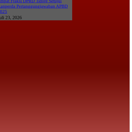
mpat Fraksi DPRD Tidore Setujui
anperda Pertanggungjawaban APBD
2025
uli 23, 2026