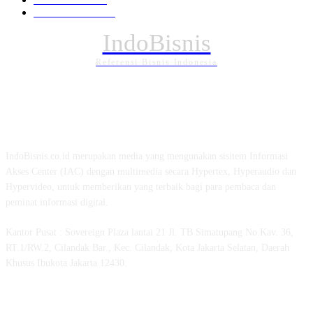
PENDIDIKAN
88
IndoBisnis
Referensi Bisnis Indonesia
TENTANG KAMI
IndoBisnis.co.id merupakan media yang mengunakan sisitem Informasi
Akses Center (IAC) dengan multimedia secara Hypertex, Hyperaudio dan
Hypervideo, untuk memberikan yang terbaik bagi para pembaca dan
peminat informasi digital.
Kantor Pusat : Sovereign Plaza lantai 21 Jl. TB Simatupang No.Kav. 36,
RT.1/RW.2, Cilandak Bar., Kec. Cilandak, Kota Jakarta Selatan, Daerah
Khusus Ibukota Jakarta 12430.