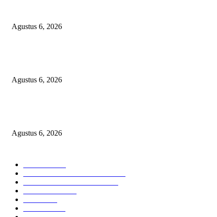
Operasi Katarak Gratis Digelar di Tidore, Puluhan Warga Dapat Harapan 
Agustus 6, 2026
Wali Kota Tidore Temui Menkes, Perkuat Layanan Kesehatan dan Kesejah
Tenaga Medis
Agustus 6, 2026
Ekspor Semester I 2026 Melonjak, Maluku Utara Perkuat Posisi Daerah
Penghasil Mineral
Agustus 6, 2026
KATEGORI PILIHAN
Nasional
1938
HUKUM DAN KRIMINAL
826
EKONOMI DAN BISNIS
336
Pemerintahan
294
Daerah
196
POLITIK
162
Internasional
121