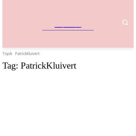
IndoBisnis
Referensi Bisnis Indonesia
Topik
PatrickKluivert
Tag:
PatrickKluivert