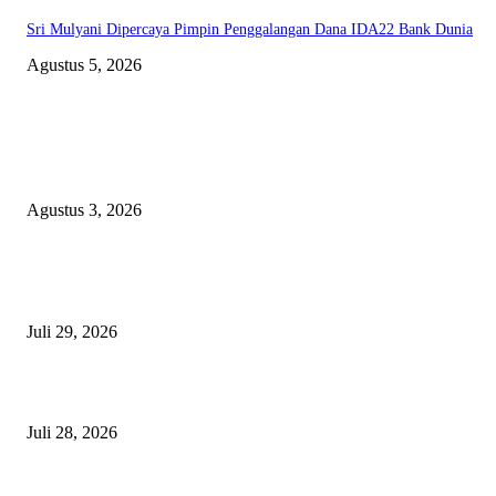
Sri Mulyani Dipercaya Pimpin Penggalangan Dana IDA22 Bank Dunia
Agustus 5, 2026
EDITOR PICKS
Polda Malut diminta Periksa Ketua ULP serta anggota Pokja, dan tiga kepa
OPD Halsel, diduga langgar aturan PBJ
Agustus 3, 2026
Nanti Saya Cek Dulu, Jawab Bos UKPBJ, 7 Proyek Rp5,5 M Sudah Lari k
Satu Vendor
Juli 29, 2026
Polisi Tangkap Polisi
Juli 28, 2026
BERITA POPULER