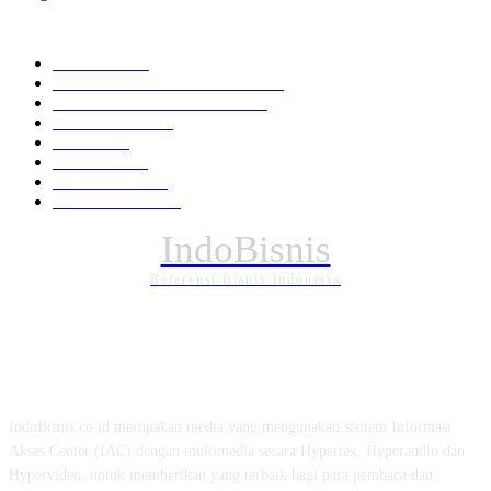
KATEGORI PILIHAN
Nasional
1940
HUKUM DAN KRIMINAL
826
EKONOMI DAN BISNIS
336
Pemerintahan
295
Daerah
196
POLITIK
162
Internasional
121
PENDIDIKAN
89
IndoBisnis
Referensi Bisnis Indonesia
TENTANG KAMI
IndoBisnis.co.id merupakan media yang mengunakan sisitem Informasi
Akses Center (IAC) dengan multimedia secara Hypertex, Hyperaudio dan
Hypervideo, untuk memberikan yang terbaik bagi para pembaca dan