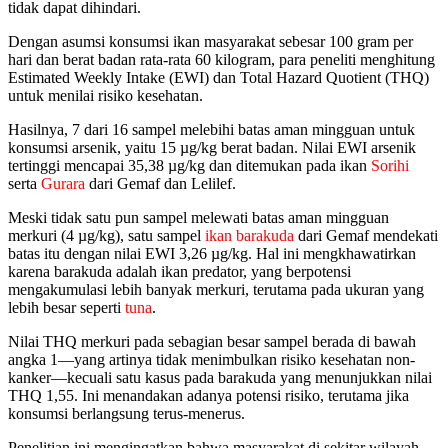
tidak dapat dihindari.
Dengan asumsi konsumsi ikan masyarakat sebesar 100 gram per
hari dan berat badan rata-rata 60 kilogram, para peneliti menghitung
Estimated Weekly Intake (EWI) dan Total Hazard Quotient (THQ)
untuk menilai risiko kesehatan.
Hasilnya, 7 dari 16 sampel melebihi batas aman mingguan untuk
konsumsi arsenik, yaitu 15 µg/kg berat badan. Nilai EWI arsenik
tertinggi mencapai 35,38 µg/kg dan ditemukan pada ikan
Sorihi
serta
Gurara
dari Gemaf dan Lelilef.
Meski tidak satu pun sampel melewati batas aman mingguan
merkuri (4 µg/kg), satu sampel
ikan barakuda
dari Gemaf mendekati
batas itu dengan nilai EWI 3,26 µg/kg. Hal ini mengkhawatirkan
karena barakuda adalah ikan predator, yang berpotensi
mengakumulasi lebih banyak merkuri, terutama pada ukuran yang
lebih besar seperti
tuna
.
Nilai THQ merkuri pada sebagian besar sampel berada di bawah
angka 1—yang artinya tidak menimbulkan risiko kesehatan non-
kanker—kecuali satu kasus pada barakuda yang menunjukkan nilai
THQ 1,55. Ini menandakan adanya potensi risiko, terutama jika
konsumsi berlangsung terus-menerus.
Penelitian ini mengingatkan bahwa masyarakat di sekitar wilayah