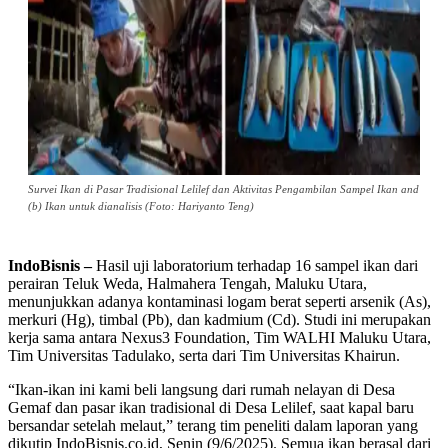
Survei Ikan di Pasar Tradisional Lelilef dan Aktivitas Pengambilan Sampel Ikan and
(b) Ikan untuk dianalisis (Foto: Hariyanto Teng)
IndoBisnis –
Hasil uji laboratorium terhadap 16 sampel ikan dari
perairan Teluk Weda, Halmahera Tengah, Maluku Utara,
menunjukkan adanya kontaminasi logam berat seperti arsenik (As),
merkuri (Hg), timbal (Pb), dan kadmium (Cd). Studi ini merupakan
kerja sama antara Nexus3 Foundation, Tim WALHI Maluku Utara,
Tim Universitas Tadulako, serta dari Tim Universitas Khairun.
“Ikan-ikan ini kami beli langsung dari rumah nelayan di Desa
Gemaf dan pasar ikan tradisional di Desa Lelilef, saat kapal baru
bersandar setelah melaut,” terang tim peneliti dalam laporan yang
dikutip IndoBisnis.co.id, Senin (9/6/2025). Semua ikan berasal dari