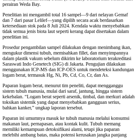
perairan Weda Bay.
Penelitian ini mengambil total 16 sampel—9 dari nelayan Gemaf
dan 7 dari pasar Lelilef—yang dipilih secara acak berdasarkan
ketersediaan stok pada 8 Juli 2024. Kendala waktu menyebabkan
tidak semua jenis biota laut seperti kerang dapat disertakan dalam
penelitian ini.
Prosedur pengambilan sampel dilakukan dengan menimbang ikan,
mengukur dimensi tubuh, memisahkan fillet, dan menyimpannya
dalam plastik vakum sebelum dikirim ke laboratorium terakreditasi
Saraswati Indo Genetech (SIG) di Jakarta. Pengujian dilakukan
menggunakan ICP-MS dan ICP-OES untuk mendeteksi kandungan
logam berat, termasuk Hg, Ni, Pb, Cd, Co, Cr, dan As.
Paparan logam berat, menurut tim peneliti, dapat mengganggu
sistem tubuh manusia, mulai dari saraf, jantung, hingga sistem
kekebalan. “Logam berat seperti arsenik, timbal, dan merkuri adalah
toksikan sistemik yang dapat menyebabkan gangguan serius,
bahkan kanker,” ungkap laporan tersebut.
Paparan ini umumnya masuk ke tubuh manusia melalui konsumsi
makanan laut, pernapasan, atau kontak kulit. Tubuh memang
memiliki kemampuan detoksifikasi alami, tetapi jika paparan
melebihi ambang batas, maka potensi kerusakan jangka panjang