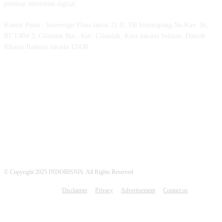
peminat informasi digital.
Kantor Pusat : Sovereign Plaza lantai 21 Jl. TB Simatupang No.Kav. 36,
RT.1/RW.2, Cilandak Bar., Kec. Cilandak, Kota Jakarta Selatan, Daerah
Khusus Ibukota Jakarta 12430.
MEDSOS INDOBISNIS
© Copyright 2025 INDOBISNIS. All Rights Reserved
Disclaimer
Privacy
Advertisement
Contact us