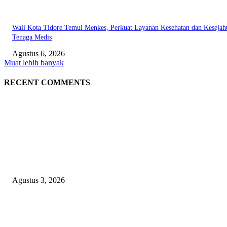
Wali Kota Tidore Temui Menkes, Perkuat Layanan Kesehatan dan Kesejah
Tenaga Medis
Agustus 6, 2026
Muat lebih banyak
RECENT COMMENTS
EDITOR PICKS
Polda Malut diminta Periksa Ketua ULP serta anggota Pokja, dan tiga kepa
OPD Halsel, diduga langgar aturan PBJ
Agustus 3, 2026
Nanti Saya Cek Dulu, Jawab Bos UKPBJ, 7 Proyek Rp5,5 M Sudah Lari k
Satu Vendor