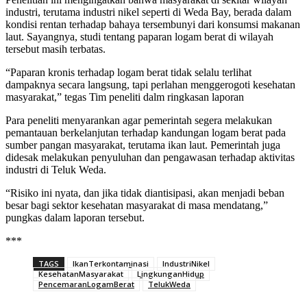
industri, terutama industri nikel seperti di Weda Bay, berada dalam
kondisi rentan terhadap bahaya tersembunyi dari konsumsi makanan
laut. Sayangnya, studi tentang paparan logam berat di wilayah
tersebut masih terbatas.
“Paparan kronis terhadap logam berat tidak selalu terlihat
dampaknya secara langsung, tapi perlahan menggerogoti kesehatan
masyarakat,” tegas Tim peneliti dalm ringkasan laporan
Para peneliti menyarankan agar pemerintah segera melakukan
pemantauan berkelanjutan terhadap kandungan logam berat pada
sumber pangan masyarakat, terutama ikan laut. Pemerintah juga
didesak melakukan penyuluhan dan pengawasan terhadap aktivitas
industri di Teluk Weda.
“Risiko ini nyata, dan jika tidak diantisipasi, akan menjadi beban
besar bagi sektor kesehatan masyarakat di masa mendatang,”
pungkas dalam laporan tersebut.
***
TAGS
IkanTerkontaminasi
IndustriNikel
KesehatanMasyarakat
LingkunganHidup
PencemaranLogamBerat
TelukWeda