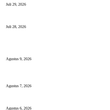
Juli 29, 2026
Polisi Tangkap Polisi
Juli 28, 2026
BERITA POPULER
Aisyiyah 109 Tahun: Dari Tidore, Perempuan dan Dakwah Kemanusiaan J
Kekuatan Pembangunan
Agustus 9, 2026
Sekolah Rakyat Akekolano Disorot, Warga Gane Mengaku Anak dan Cucu
Ditolak
Agustus 7, 2026
Operasi Katarak Gratis Digelar di Tidore, Puluhan Warga Dapat Harapan 
Agustus 6, 2026