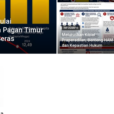
ulai
n Pagan Timur
INFOGRAFIS
Meluruskan Kiblat
Beras
Praperadilan, Benteng HAM
dan Kepastian Hukum
ia