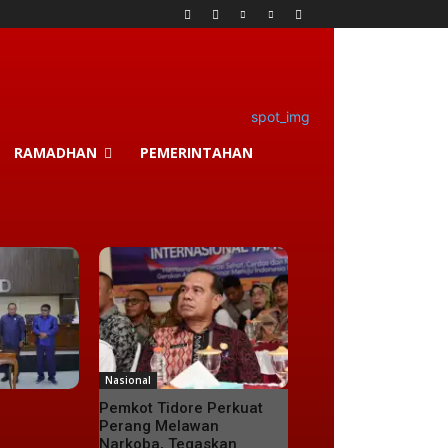
RAMADHAN
PEMERINTAHAN
Nasional
Pemkot Tidore Perkuat
Perang Melawan
Narkoba, Tegaskan