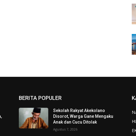
BERITA POPULER
K
Sekolah Rakyat Akekolano
N
,
Disorot, Warga Gane Mengaku
H
Anak dan Cucu Ditolak
Agustus 7, 2026
E