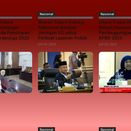
Nasional
Nasional
Tidore
Wawali Tidore Dukung
Empat Fraksi D
 Semangat
Telkomsel Bangun
Setujui Ranper
da Penutupan
Jaringan 5G untuk
Pertanggungj
urabunga 2026
Perkuat Layanan Publik
APBD 2025
Juli 23, 2026
Juli 23, 2026
Nasional
Nasional