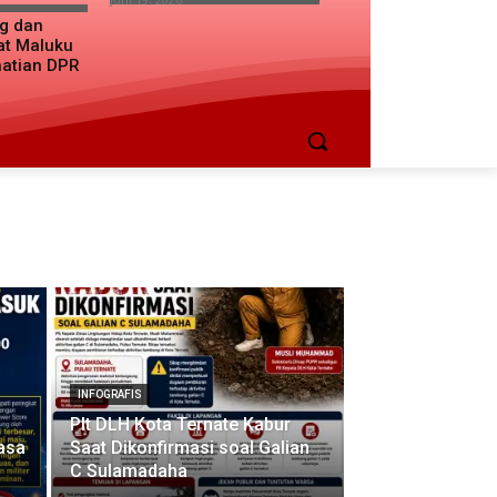
ng dan
at Maluku
hatian DPR
INFOGRAFIS
Plt DLH Kota Ternate Kabur
asa
Saat Dikonfirmasi soal Galian
C Sulamadaha