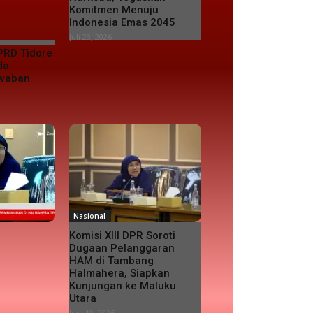
Komitmen Menuju
Indonesia Emas 2045
Juli 23, 2026
PRD Tidore
da
awaban
Nasional
Komisi XIII DPR Soroti
Dugaan Pelanggaran
HAM di Tambang
Halmahera, Siapkan
Kunjungan ke Maluku
Utara
Juni 19, 2026