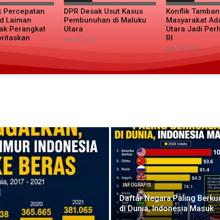
k Percepatan
DPR Desak Usut Kasus
Konflik Tamba
d Laiman
Pembunuhan di Maluku
Masyarakat Ad
ak Perangkat
Utara
Utara Jadi Per
oritaskan
RI
Juni 22, 2026
Juni 19, 2026
INFOGRAFIS
Daftar Negara Paling Berku
di Dunia, Indonesia Masuk