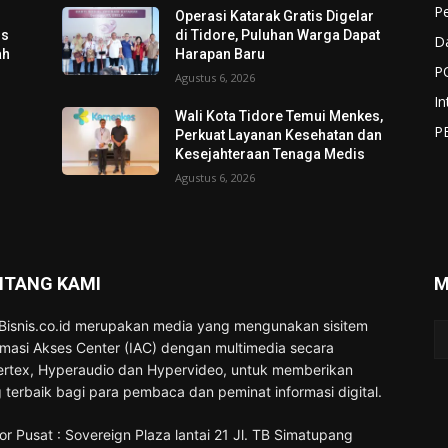
P
Operasi Katarak Gratis Digelar
os
di Tidore, Puluhan Warga Dapat
D
ah
Harapan Baru
P
Agustus 6, 2026
In
Wali Kota Tidore Temui Menkes,
P
Perkuat Layanan Kesehatan dan
Kesejahteraan Tenaga Medis
Agustus 6, 2026
NTANG KAMI
M
Bisnis.co.id merupakan media yang mengunakan sisitem
rmasi Akses Center (IAC) dengan multimedia secara
rtex, Hyperaudio dan Hypervideo, untuk memberikan
 terbaik bagi para pembaca dan peminat informasi digital.
or Pusat : Sovereign Plaza lantai 21 Jl. TB Simatupang