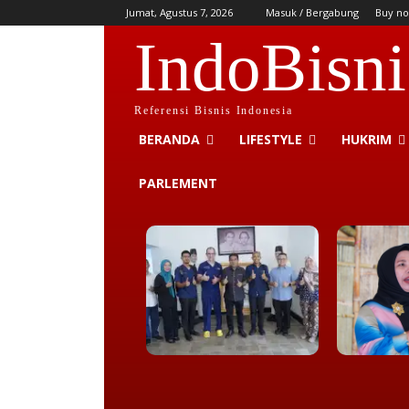
Jumat, Agustus 7, 2026
Masuk / Bergabung
Buy no
IndoBisni
Referensi Bisnis Indonesia
BERANDA
LIFESTYLE
HUKRIM
PARLEMENT