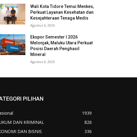
Wali Kota Tidore Temui Menkes,
Perkuat Layanan Kesehatan dan
Kesejahteraan Tenaga Medis
Agustus 6, 2026
Ekspor Semester I 2026
Melonjak, Maluku Utara Perkuat
Posisi Daerah Penghasil
Mineral
Agustus 6, 2026
ATEGORI PILIHAN
asional
1939
UKUM DAN KRIMINAL
826
KONOMI DAN BISNIS
336