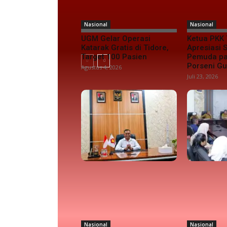
Nasional
Nasional
UGM Gelar Operasi
Ketua PKK 
Katarak Gratis di Tidore,
Apresiasi
Target 100 Pasien
Pemuda pa
Porseni G
Agustus 4, 2026
Juli 23, 2026
Nasional
Nasional