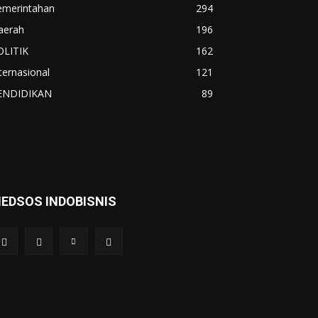
emerintahan
294
aerah
196
OLITIK
162
ternasional
121
ENDIDIKAN
89
EDSOS INDOBISNIS