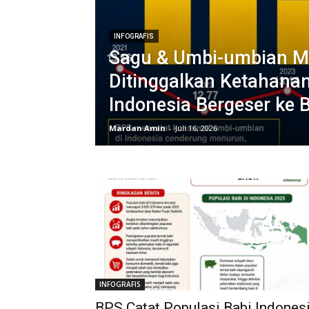
INFOGRAFIS
Sagu & Umbi-umbian M
Ditinggalkan Ketahana
Indonesia Bergeser ke 
Mardan Amin
-
Juli 16, 2026
INFOGRAFIS
BPS Catat Populasi Babi Indones