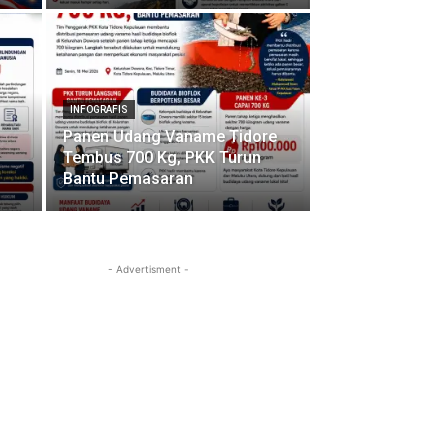
INFOGRAFIS
Panen Udang Vaname Tidore
Tembus 700 Kg, PKK Turun
Bantu Pemasaran
- Advertisment -