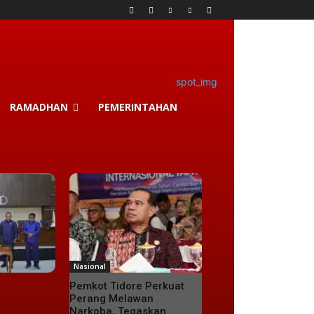
RAMADHAN
PEMERINTAHAN
Nasional
Pemkot Tidore Perkuat
Perang Melawan
Narkoba, Tegaskan