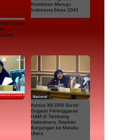
Komitmen Menuju
Indonesia Emas 2045
Juli 23, 2026
PRD Tidore
da
awaban
Nasional
Komisi XIII DPR Soroti
Dugaan Pelanggaran
HAM di Tambang
Halmahera, Siapkan
Kunjungan ke Maluku
Utara
Juni 19, 2026