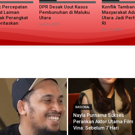
k Percepatan
DPR Desak Usut Kasus
Konflik Tamba
d Laiman
Pembunuhan di Maluku
Masyarakat Ad
ak Perangkat
Utara
Utara Jadi Per
oritaskan
RI
Juni 22, 2026
Juni 19, 2026
NASIONAL
Nayla Purnama Sukses
Perankan Aktor Utama Film
Vina: Sebelum 7 Hari