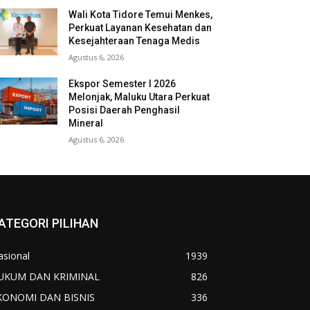
Wali Kota Tidore Temui Menkes,
Perkuat Layanan Kesehatan dan
Kesejahteraan Tenaga Medis
Agustus 6, 2026
Ekspor Semester I 2026
Melonjak, Maluku Utara Perkuat
Posisi Daerah Penghasil
Mineral
Agustus 6, 2026
ATEGORI PILIHAN
asional
1939
UKUM DAN KRIMINAL
826
KONOMI DAN BISNIS
336