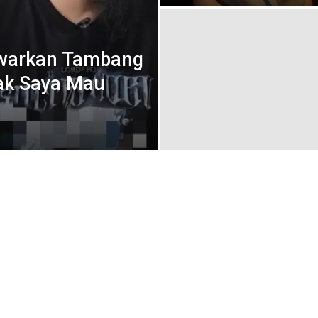
awarkan Tambang
lak Saya Mau