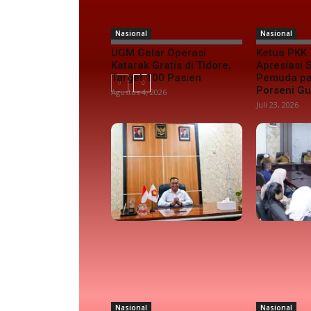
Nasional
Nasional
UGM Gelar Operasi
Ketua PKK 
Katarak Gratis di Tidore,
Apresiasi
Target 100 Pasien
Pemuda pa
Porseni G
Agustus 4, 2026
Juli 23, 2026
Nasional
Nasional