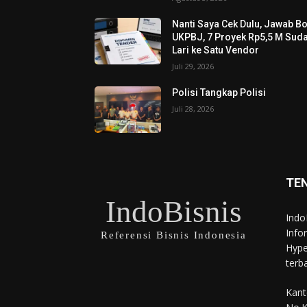
Nanti Saya Cek Dulu, Jawab B
UKPBJ, 7 Proyek Rp5,5 M Sud
Lari ke Satu Vendor
Juli 29, 2026
Polisi Tangkap Polisi
Juli 28, 2026
TE
IndoBisnis
Indo
Info
Referensi Bisnis Indonesia
Hype
terb
Kant