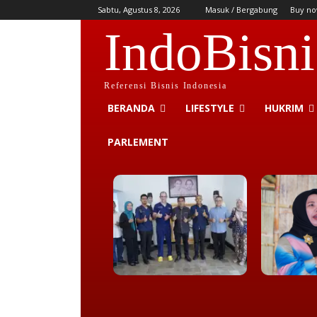
Sabtu, Agustus 8, 2026
Masuk / Bergabung
Buy no
IndoBisni
Referensi Bisnis Indonesia
BERANDA
LIFESTYLE
HUKRIM
PARLEMENT