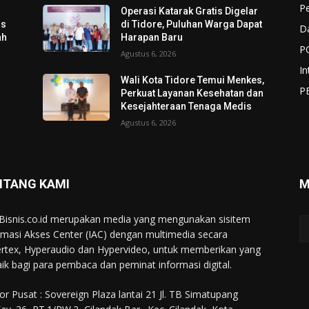
P
Operasi Katarak Gratis Digelar
os
di Tidore, Puluhan Warga Dapat
D
ah
Harapan Baru
P
Agustus 6, 2026
In
Wali Kota Tidore Temui Menkes,
P
Perkuat Layanan Kesehatan dan
Kesejahteraan Tenaga Medis
Agustus 6, 2026
NTANG KAMI
M
Bisnis.co.id merupakan media yang mengunakan sisitem
rmasi Akses Center (IAC) dengan multimedia secara
rtex, Hyperaudio dan Hypervideo, untuk memberikan yang
aik bagi para pembaca dan peminat informasi digital.
or Pusat : Sovereign Plaza lantai 21 Jl. TB Simatupang