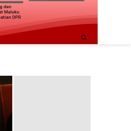
ng dan
at Maluku
hatian DPR