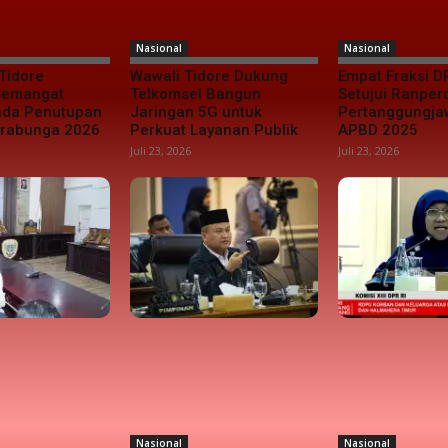
Nasional
Nasional
Tidore
Wawali Tidore Dukung
Empat Fraksi D
 Semangat
Telkomsel Bangun
Setujui Ranper
da Penutupan
Jaringan 5G untuk
Pertanggungj
urabunga 2026
Perkuat Layanan Publik
APBD 2025
Juli 23, 2026
Juli 23, 2026
Nasional
Nasional