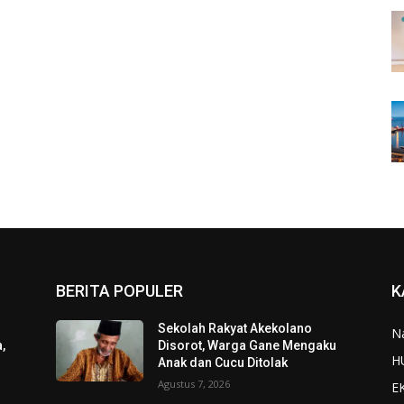
BERITA POPULER
K
Sekolah Rakyat Akekolano
N
,
Disorot, Warga Gane Mengaku
H
Anak dan Cucu Ditolak
Agustus 7, 2026
E