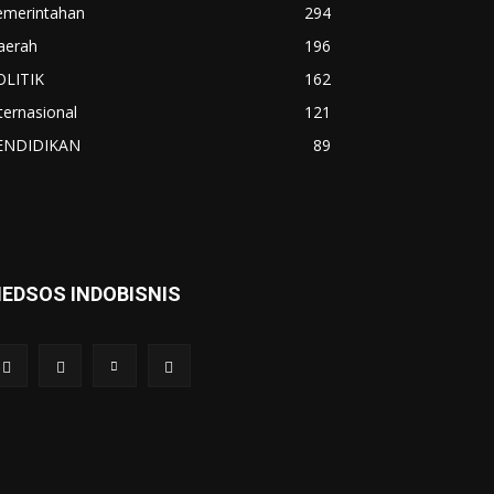
emerintahan
294
aerah
196
OLITIK
162
ternasional
121
ENDIDIKAN
89
EDSOS INDOBISNIS