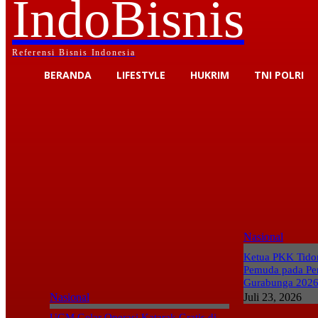
IndoBisnis
Referensi Bisnis Indonesia
BERANDA
LIFESTYLE
HUKRIM
TNI POLRI
email Anda
nama pengguna
Nasional
Ketua PKK Tidor
Pemuda pada Pe
Gurabunga 202
Nasional
Juli 23, 2026
UGM Gelar Operasi Katarak Gratis di