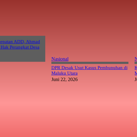
cepatan ADD, Ahmad
 Hak Perangkat Desa
Nasional
N
DPR Desak Usut Kasus Pembunuhan di
K
Maluku Utara
M
Juni 22, 2026
J