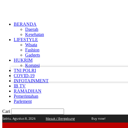
BERANDA
Daerah
Kesehatan
LIFESTYLE
Wisata
nama pengguna
Fashion
Gadgets
kata sandi Anda
HUKRIM
Korupsi
TNI POLRI
COVID-19
INFOTAINMENT
IB TV
RAMADHAN
Pemerintahan
Parlement
Cari
Sabtu, Agustus 8, 2026
Masuk / Bergabung
Buy now!