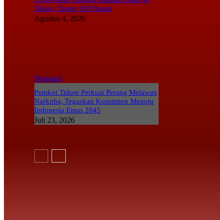
Tidore, Target 100 Pasien
Agustus 4, 2026
email Anda
Nasional
Pemkot Tidore Perkuat Perang Melawan
Narkoba, Tegaskan Komitmen Menuju
Indonesia Emas 2045
Juli 23, 2026