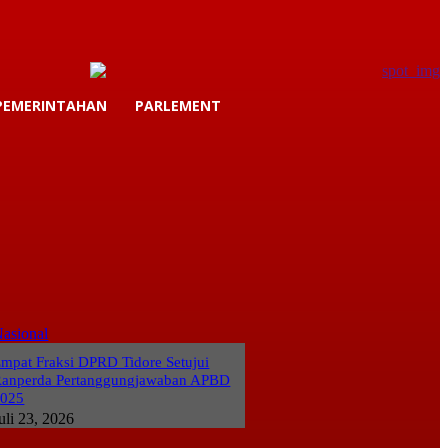
PEMERINTAHAN
PARLEMENT
asional
mpat Fraksi DPRD Tidore Setujui
anperda Pertanggungjawaban APBD
2025
uli 23, 2026