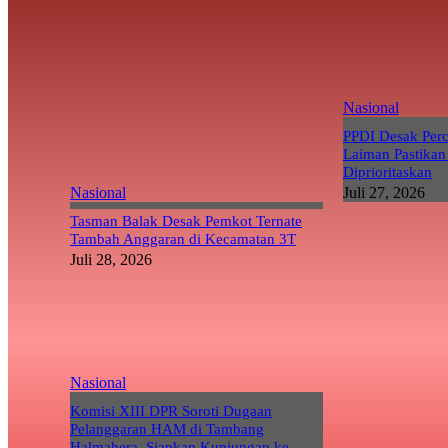
Nasional
PPDI Desak Per
Laiman Pastikan
Diprioritaskan
Nasional
Juli 27, 2026
Tasman Balak Desak Pemkot Ternate
Tambah Anggaran di Kecamatan 3T
Juli 28, 2026
Nasional
Komisi XIII DPR Soroti Dugaan
Pelanggaran HAM di Tambang
Halmahera, Siapkan Kunjungan ke