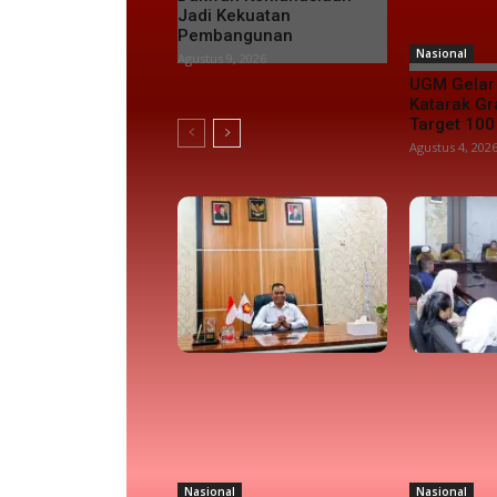
Jadi Kekuatan
Pembangunan
Nasional
Agustus 9, 2026
UGM Gelar
Katarak Gra
Target 100
Agustus 4, 202
Nasional
Nasional