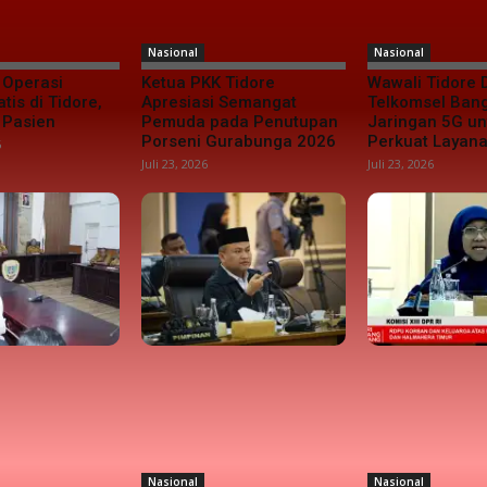
Nasional
Nasional
 Operasi
Ketua PKK Tidore
Wawali Tidore
tis di Tidore,
Apresiasi Semangat
Telkomsel Ban
 Pasien
Pemuda pada Penutupan
Jaringan 5G un
Porseni Gurabunga 2026
Perkuat Layana
6
Juli 23, 2026
Juli 23, 2026
Nasional
Nasional