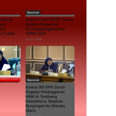
Nasional
 Dukung
Empat Fraksi DPRD Tidore
gun
Setujui Ranperda
tuk
Pertanggungjawaban
n Publik
APBD 2025
Juli 23, 2026
Nasional
Komisi XIII DPR Soroti
Dugaan Pelanggaran
HAM di Tambang
Halmahera, Siapkan
Kunjungan ke Maluku
Utara
Juni 19, 2026