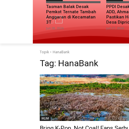
Tasman Balak Desak
PPDI Desa
Pemkot Ternate Tambah
ADD, Ahma
Anggaran di Kecamatan
Pastikan H
3T
Desa Dipri
Juli 28, 2026
Juli 27, 2026
Topik
HanaBank
Tag:
HanaBank
IKLIM
Bring K-Pop, Not Coal! Fans Serb