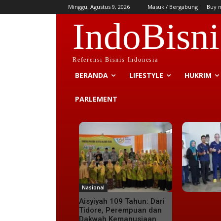
Minggu, Agustus 9, 2026
Masuk / Bergabung
Buy 
IndoBisni
Referensi Bisnis Indonesia
BERANDA
LIFESTYLE
HUKRIM
PARLEMENT
Nasional
Aisyiyah 109 Tahun: Dari
Tidore, Perempuan dan
Dakwah Kemanusiaan