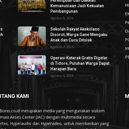
,
Perempuan dan Dakwah
H
Kemanusiaan Jadi Kekuatan
Pembangunan
E
Agustus 9, 2026
P
os
Sekolah Rakyat Akekolano
D
ah
Disorot, Warga Gane Mengaku
P
Anak dan Cucu Ditolak
Agustus 7, 2026
In
P
Operasi Katarak Gratis Digelar
di Tidore, Puluhan Warga Dapat
Harapan Baru
Agustus 6, 2026
NTANG KAMI
M
Bisnis.co.id merupakan media yang mengunakan sisitem
rmasi Akses Center (IAC) dengan multimedia secara
rtex, Hyperaudio dan Hypervideo, untuk memberikan yang