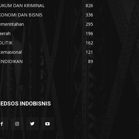
UKUM DAN KRIMINAL
826
KONOMI DAN BISNIS
336
emerintahan
295
aerah
196
OLITIK
162
ternasional
121
ENDIDIKAN
89
EDSOS INDOBISNIS