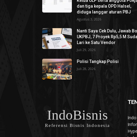
Ketua ULP serta anggota Pokja
dan tiga kepala OPD Halsel,
diduga langgar aturan PBJ
Agustus 3, 2026
Nanti Saya Cek Dulu, Jawab B
UKPBJ, 7 Proyek Rp5,5 M Sud
Lari ke Satu Vendor
Juli 29, 2026
Polisi Tangkap Polisi
Juli 28, 2026
TE
IndoBisnis
Indo
Info
Referensi Bisnis Indonesia
Hype