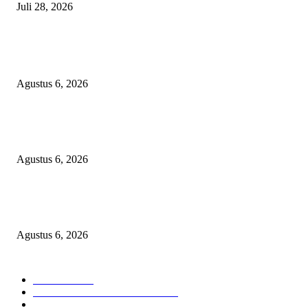
Juli 28, 2026
BERITA POPULER
Operasi Katarak Gratis Digelar di Tidore, Puluhan Warga Dapat Harapan 
Agustus 6, 2026
Wali Kota Tidore Temui Menkes, Perkuat Layanan Kesehatan dan Kesejah
Tenaga Medis
Agustus 6, 2026
Ekspor Semester I 2026 Melonjak, Maluku Utara Perkuat Posisi Daerah
Penghasil Mineral
Agustus 6, 2026
KATEGORI PILIHAN
Nasional
1938
HUKUM DAN KRIMINAL
826
EKONOMI DAN BISNIS
336