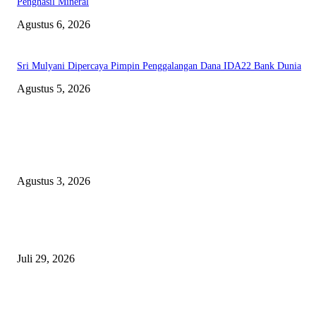
Penghasil Mineral
Agustus 6, 2026
Sri Mulyani Dipercaya Pimpin Penggalangan Dana IDA22 Bank Dunia
Agustus 5, 2026
EDITOR PICKS
Polda Malut diminta Periksa Ketua ULP serta anggota Pokja, dan tiga kepa
OPD Halsel, diduga langgar aturan PBJ
Agustus 3, 2026
Nanti Saya Cek Dulu, Jawab Bos UKPBJ, 7 Proyek Rp5,5 M Sudah Lari k
Satu Vendor
Juli 29, 2026
Polisi Tangkap Polisi