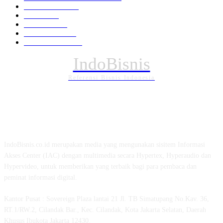
Pemerintahan
294
Daerah
196
POLITIK
162
Internasional
121
PENDIDIKAN
88
IndoBisnis
Referensi Bisnis Indonesia
TENTANG KAMI
IndoBisnis.co.id merupakan media yang mengunakan sisitem Informasi
Akses Center (IAC) dengan multimedia secara Hypertex, Hyperaudio dan
Hypervideo, untuk memberikan yang terbaik bagi para pembaca dan
peminat informasi digital.
Kantor Pusat : Sovereign Plaza lantai 21 Jl. TB Simatupang No.Kav. 36,
RT.1/RW.2, Cilandak Bar., Kec. Cilandak, Kota Jakarta Selatan, Daerah
Khusus Ibukota Jakarta 12430.