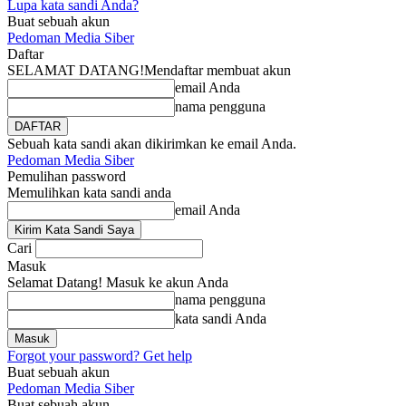
Lupa kata sandi Anda?
Buat sebuah akun
Pedoman Media Siber
Daftar
SELAMAT DATANG!
Mendaftar membuat akun
email Anda
nama pengguna
Sebuah kata sandi akan dikirimkan ke email Anda.
Pedoman Media Siber
Pemulihan password
Memulihkan kata sandi anda
email Anda
Cari
Masuk
Selamat Datang! Masuk ke akun Anda
nama pengguna
kata sandi Anda
Forgot your password? Get help
Buat sebuah akun
Pedoman Media Siber
Buat sebuah akun