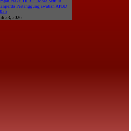
mpat Fraksi DPRD Tidore Setujui
anperda Pertanggungjawaban APBD
2025
uli 23, 2026