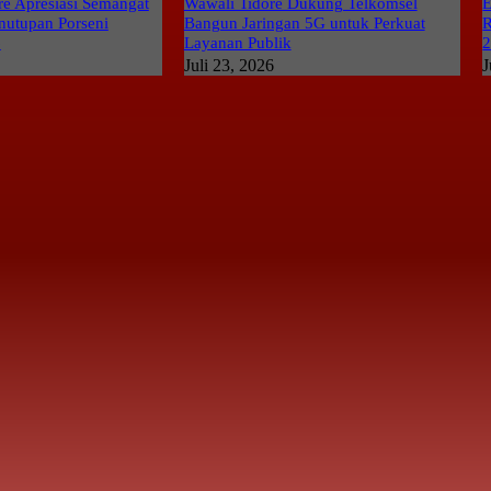
e Apresiasi Semangat
Wawali Tidore Dukung Telkomsel
E
nutupan Porseni
Bangun Jaringan 5G untuk Perkuat
R
6
Layanan Publik
Juli 23, 2026
J