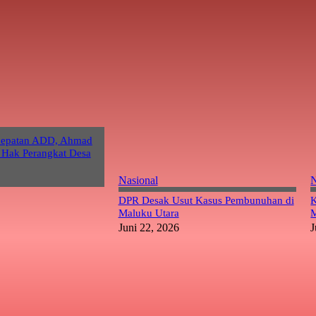
cepatan ADD, Ahmad
 Hak Perangkat Desa
Nasional
N
DPR Desak Usut Kasus Pembunuhan di
K
Maluku Utara
M
Juni 22, 2026
J