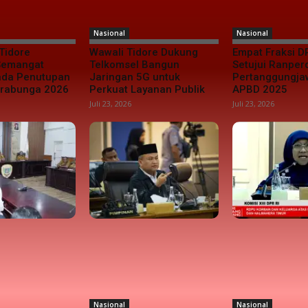
Nasional
Nasional
Tidore
Wawali Tidore Dukung
Empat Fraksi D
 Semangat
Telkomsel Bangun
Setujui Ranper
da Penutupan
Jaringan 5G untuk
Pertanggungj
urabunga 2026
Perkuat Layanan Publik
APBD 2025
Juli 23, 2026
Juli 23, 2026
Nasional
Nasional