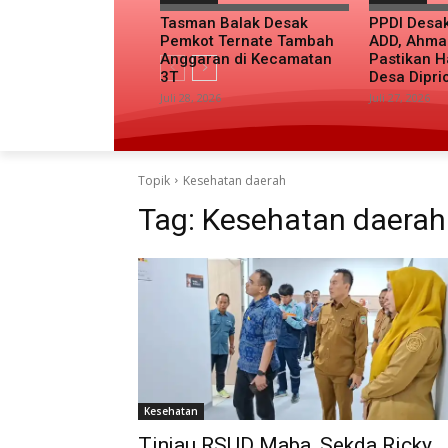
Tasman Balak Desak
PPDI Desa
Pemkot Ternate Tambah
ADD, Ahma
Anggaran di Kecamatan
Pastikan H
3T
Desa Dipri
Juli 28, 2026
Juli 27, 2026
Topik
Kesehatan daerah
Tag:
Kesehatan daerah
Kesehatan
Tinjau RSUD Maba, Sekda Ricky