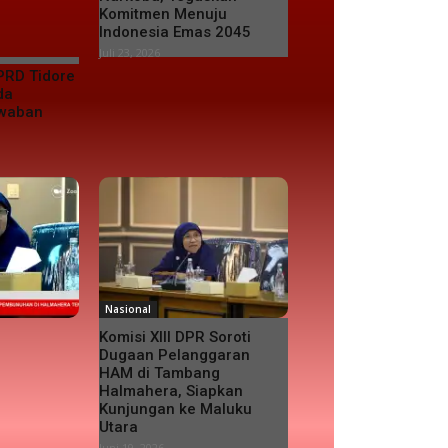
Komitmen Menuju
Indonesia Emas 2045
Juli 23, 2026
PRD Tidore
da
awaban
Nasional
Komisi XIII DPR Soroti
Dugaan Pelanggaran
HAM di Tambang
Halmahera, Siapkan
Kunjungan ke Maluku
Utara
Juni 19, 2026