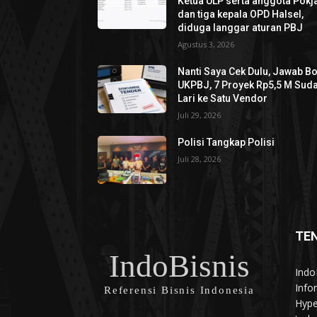
Ketua ULP serta anggota Pokja
dan tiga kepala OPD Halsel,
diduga langgar aturan PBJ
Agustus 3, 2026
Nanti Saya Cek Dulu, Jawab B
UKPBJ, 7 Proyek Rp5,5 M Sud
Lari ke Satu Vendor
Juli 29, 2026
Polisi Tangkap Polisi
Juli 28, 2026
TE
IndoBisnis
Indo
Info
Referensi Bisnis Indonesia
Hype