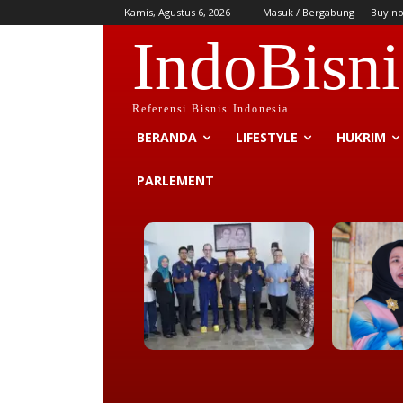
Kamis, Agustus 6, 2026
Masuk / Bergabung
Buy n
IndoBisni
Referensi Bisnis Indonesia
BERANDA
LIFESTYLE
HUKRIM
PARLEMENT