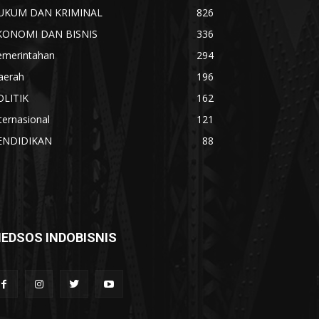
UKUM DAN KRIMINAL
826
KONOMI DAN BISNIS
336
emerintahan
294
aerah
196
OLITIK
162
ternasional
121
ENDIDIKAN
88
EDSOS INDOBISNIS