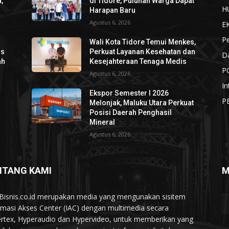
,
di Tidore, Puluhan Warga Dapat
H
Harapan Baru
Agustus 6, 2026
E
P
Wali Kota Tidore Temui Menkes,
os
Perkuat Layanan Kesehatan dan
D
ah
Kesejahteraan Tenaga Medis
P
Agustus 6, 2026
In
Ekspor Semester I 2026
P
Melonjak, Maluku Utara Perkuat
Posisi Daerah Penghasil
Mineral
Agustus 6, 2026
NTANG KAMI
M
Bisnis.co.id merupakan media yang mengunakan sisitem
rmasi Akses Center (IAC) dengan multimedia secara
rtex, Hyperaudio dan Hypervideo, untuk memberikan yang