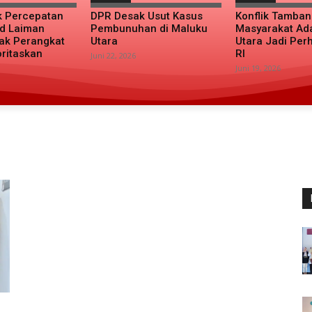
k Percepatan
DPR Desak Usut Kasus
Konflik Tamba
d Laiman
Pembunuhan di Maluku
Masyarakat Ad
ak Perangkat
Utara
Utara Jadi Per
oritaskan
RI
Juni 22, 2026
Juni 19, 2026