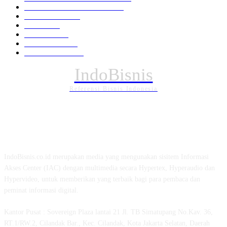
EKONOMI DAN BISNIS
336
Pemerintahan
295
Daerah
196
POLITIK
162
Internasional
121
PENDIDIKAN
89
IndoBisnis
Referensi Bisnis Indonesia
TENTANG KAMI
IndoBisnis.co.id merupakan media yang mengunakan sisitem Informasi
Akses Center (IAC) dengan multimedia secara Hypertex, Hyperaudio dan
Hypervideo, untuk memberikan yang terbaik bagi para pembaca dan
peminat informasi digital.
Kantor Pusat : Sovereign Plaza lantai 21 Jl. TB Simatupang No.Kav. 36,
RT.1/RW.2, Cilandak Bar., Kec. Cilandak, Kota Jakarta Selatan, Daerah