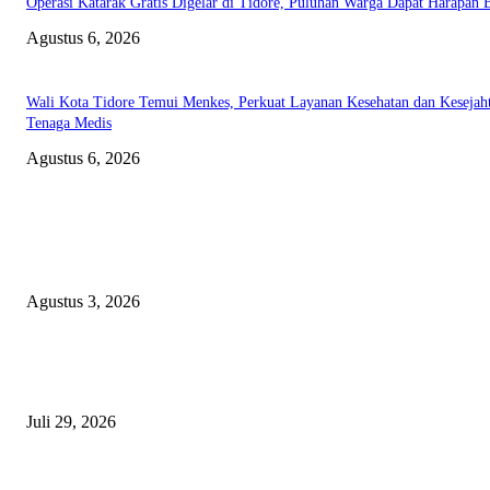
Operasi Katarak Gratis Digelar di Tidore, Puluhan Warga Dapat Harapan 
Agustus 6, 2026
Wali Kota Tidore Temui Menkes, Perkuat Layanan Kesehatan dan Kesejah
Tenaga Medis
Agustus 6, 2026
EDITOR PICKS
Polda Malut diminta Periksa Ketua ULP serta anggota Pokja, dan tiga kepa
OPD Halsel, diduga langgar aturan PBJ
Agustus 3, 2026
Nanti Saya Cek Dulu, Jawab Bos UKPBJ, 7 Proyek Rp5,5 M Sudah Lari k
Satu Vendor
Juli 29, 2026
Polisi Tangkap Polisi