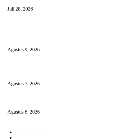
Juli 28, 2026
BERITA POPULER
Aisyiyah 109 Tahun: Dari Tidore, Perempuan dan Dakwah Kemanusiaan J
Kekuatan Pembangunan
Agustus 9, 2026
Sekolah Rakyat Akekolano Disorot, Warga Gane Mengaku Anak dan Cucu
Ditolak
Agustus 7, 2026
Operasi Katarak Gratis Digelar di Tidore, Puluhan Warga Dapat Harapan 
Agustus 6, 2026
KATEGORI PILIHAN
Nasional
1940
HUKUM DAN KRIMINAL
826