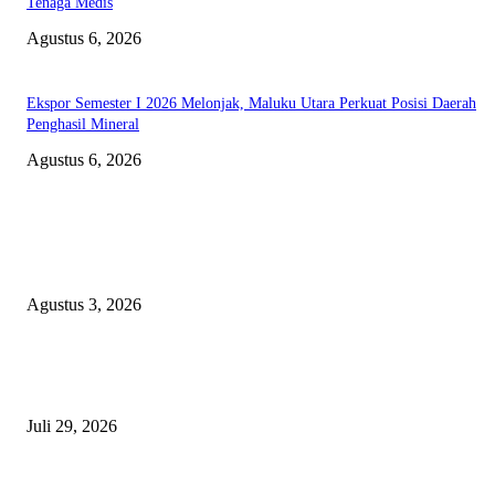
Tenaga Medis
Agustus 6, 2026
Ekspor Semester I 2026 Melonjak, Maluku Utara Perkuat Posisi Daerah
Penghasil Mineral
Agustus 6, 2026
EDITOR PICKS
Polda Malut diminta Periksa Ketua ULP serta anggota Pokja, dan tiga kepa
OPD Halsel, diduga langgar aturan PBJ
Agustus 3, 2026
Nanti Saya Cek Dulu, Jawab Bos UKPBJ, 7 Proyek Rp5,5 M Sudah Lari k
Satu Vendor
Juli 29, 2026
Polisi Tangkap Polisi