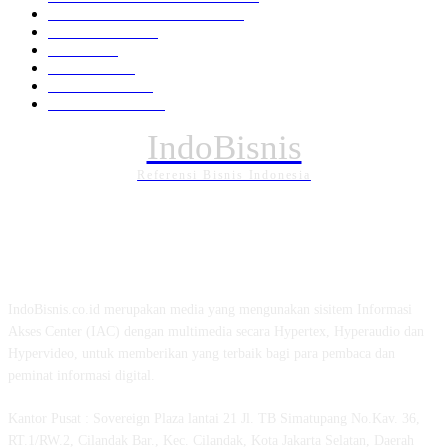
EKONOMI DAN BISNIS
336
Pemerintahan
294
Daerah
196
POLITIK
162
Internasional
121
PENDIDIKAN
89
IndoBisnis
Referensi Bisnis Indonesia
TENTANG KAMI
IndoBisnis.co.id merupakan media yang mengunakan sisitem Informasi
Akses Center (IAC) dengan multimedia secara Hypertex, Hyperaudio dan
Hypervideo, untuk memberikan yang terbaik bagi para pembaca dan
peminat informasi digital.
Kantor Pusat : Sovereign Plaza lantai 21 Jl. TB Simatupang No.Kav. 36,
RT.1/RW.2, Cilandak Bar., Kec. Cilandak, Kota Jakarta Selatan, Daerah