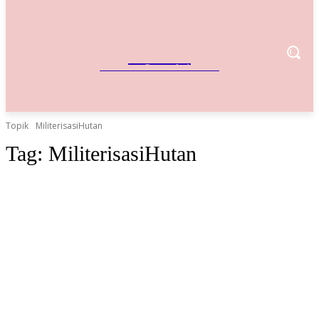
IndoBisnis
Referensi Bisnis Indonesia
Topik
MiliterisasiHutan
Tag:
MiliterisasiHutan