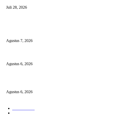
Juli 28, 2026
BERITA POPULER
Sekolah Rakyat Akekolano Disorot, Warga Gane Mengaku Anak dan Cucu
Ditolak
Agustus 7, 2026
Operasi Katarak Gratis Digelar di Tidore, Puluhan Warga Dapat Harapan 
Agustus 6, 2026
Wali Kota Tidore Temui Menkes, Perkuat Layanan Kesehatan dan Kesejah
Tenaga Medis
Agustus 6, 2026
KATEGORI PILIHAN
Nasional
1939
HUKUM DAN KRIMINAL
826