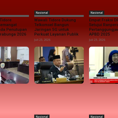
Nasional
Nasional
Tidore
Wawali Tidore Dukung
Empat Fraksi D
 Semangat
Telkomsel Bangun
Setujui Ranper
da Penutupan
Jaringan 5G untuk
Pertanggungj
urabunga 2026
Perkuat Layanan Publik
APBD 2025
Juli 23, 2026
Juli 23, 2026
Nasional
Nasional