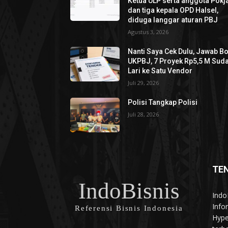
Ketua ULP serta anggota Pokja
dan tiga kepala OPD Halsel,
diduga langgar aturan PBJ
Agustus 3, 2026
Nanti Saya Cek Dulu, Jawab B
UKPBJ, 7 Proyek Rp5,5 M Sud
Lari ke Satu Vendor
Juli 29, 2026
Polisi Tangkap Polisi
Juli 28, 2026
TE
IndoBisnis
Indo
Info
Referensi Bisnis Indonesia
Hype