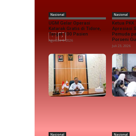
Nasional
Nasional
UGM Gelar Operasi
Ketua PKK 
Katarak Gratis di Tidore,
Apresiasi
Target 100 Pasien
Pemuda pa
Porseni G
Agustus 4, 2026
Juli 23, 2026
Nasional
Nasional