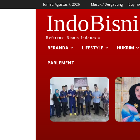
Jumat, Agustus 7, 2026
Masuk / Bergabung
Buy no
IndoBisni
Referensi Bisnis Indonesia
BERANDA
LIFESTYLE
HUKRIM
PARLEMENT