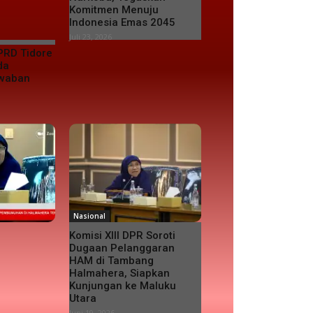
Komitmen Menuju
Indonesia Emas 2045
Juli 23, 2026
PRD Tidore
da
awaban
Nasional
Komisi XIII DPR Soroti
Dugaan Pelanggaran
HAM di Tambang
Halmahera, Siapkan
Kunjungan ke Maluku
Utara
Juni 19, 2026