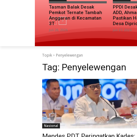
Tasman Balak Desak
PPDI Desa
Pemkot Ternate Tambah
ADD, Ahma
Anggaran di Kecamatan
Pastikan H
3T
Desa Dipri
Juli 28, 2026
Juli 27, 2026
Topik
Penyelewengan
Tag:
Penyelewengan
Nasional
Mendes PDT Peringatkan Kades: