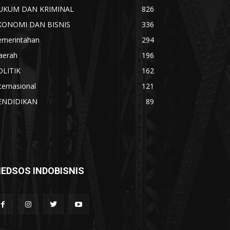
UKUM DAN KRIMINAL
826
KONOMI DAN BISNIS
336
emerintahan
294
aerah
196
OLITIK
162
ternasional
121
ENDIDIKAN
89
EDSOS INDOBISNIS