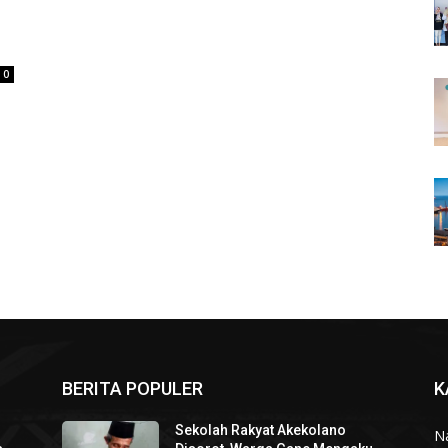
0
BERITA POPULER
K
Sekolah Rakyat Akekolano
N