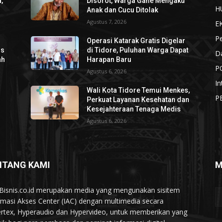
,
Disorot, Warga Gane Mengaku
H
Anak dan Cucu Ditolak
Agustus 7, 2026
E
P
Operasi Katarak Gratis Digelar
os
di Tidore, Puluhan Warga Dapat
D
ah
Harapan Baru
P
Agustus 6, 2026
In
Wali Kota Tidore Temui Menkes,
P
Perkuat Layanan Kesehatan dan
Kesejahteraan Tenaga Medis
Agustus 6, 2026
NTANG KAMI
M
Bisnis.co.id merupakan media yang mengunakan sisitem
rmasi Akses Center (IAC) dengan multimedia secara
rtex, Hyperaudio dan Hypervideo, untuk memberikan yang