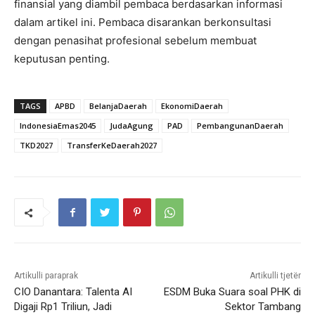
finansial yang diambil pembaca berdasarkan informasi
dalam artikel ini. Pembaca disarankan berkonsultasi
dengan penasihat profesional sebelum membuat
keputusan penting.
TAGS
APBD
BelanjaDaerah
EkonomiDaerah
IndonesiaEmas2045
JudaAgung
PAD
PembangunanDaerah
TKD2027
TransferKeDaerah2027
Artikulli paraprak
Artikulli tjetër
CIO Danantara: Talenta AI
ESDM Buka Suara soal PHK di
Digaji Rp1 Triliun, Jadi
Sektor Tambang