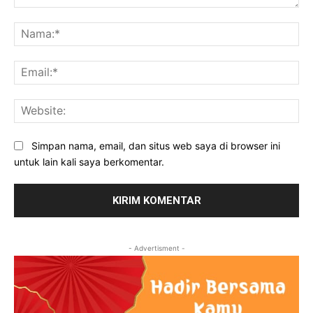
Komentar:
Na
Ema
Web
Simpan nama, email, dan situs web saya di browser ini
untuk lain kali saya berkomentar.
- Advertisment -