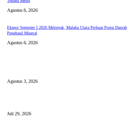
Tenaga Medis
Agustus 6, 2026
Ekspor Semester I 2026 Melonjak, Maluku Utara Perkuat Posisi Daerah
Penghasil Mineral
Agustus 6, 2026
EDITOR PICKS
Polda Malut diminta Periksa Ketua ULP serta anggota Pokja, dan tiga kepa
OPD Halsel, diduga langgar aturan PBJ
Agustus 3, 2026
Nanti Saya Cek Dulu, Jawab Bos UKPBJ, 7 Proyek Rp5,5 M Sudah Lari k
Satu Vendor
Juli 29, 2026
Polisi Tangkap Polisi