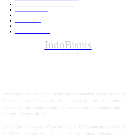
EKONOMI DAN BISNIS
336
Pemerintahan
294
Daerah
196
POLITIK
162
Internasional
121
PENDIDIKAN
89
IndoBisnis
Referensi Bisnis Indonesia
TENTANG KAMI
IndoBisnis.co.id merupakan media yang mengunakan sisitem Informasi
Akses Center (IAC) dengan multimedia secara Hypertex, Hyperaudio dan
Hypervideo, untuk memberikan yang terbaik bagi para pembaca dan
peminat informasi digital.
Kantor Pusat : Sovereign Plaza lantai 21 Jl. TB Simatupang No.Kav. 36,
RT.1/RW.2, Cilandak Bar., Kec. Cilandak, Kota Jakarta Selatan, Daerah