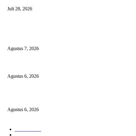
Juli 28, 2026
BERITA POPULER
Sekolah Rakyat Akekolano Disorot, Warga Gane Mengaku Anak dan Cucu
Ditolak
Agustus 7, 2026
Operasi Katarak Gratis Digelar di Tidore, Puluhan Warga Dapat Harapan 
Agustus 6, 2026
Wali Kota Tidore Temui Menkes, Perkuat Layanan Kesehatan dan Kesejah
Tenaga Medis
Agustus 6, 2026
KATEGORI PILIHAN
Nasional
1939
HUKUM DAN KRIMINAL
826