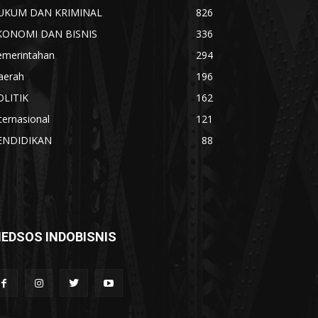
UKUM DAN KRIMINAL
826
KONOMI DAN BISNIS
336
emerintahan
294
aerah
196
OLITIK
162
ternasional
121
ENDIDIKAN
88
EDSOS INDOBISNIS