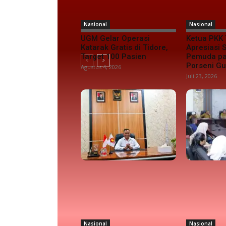
Nasional
Nasional
UGM Gelar Operasi
Ketua PKK 
Katarak Gratis di Tidore,
Apresiasi
Target 100 Pasien
Pemuda pa
Porseni G
Agustus 4, 2026
Juli 23, 2026
Nasional
Nasional