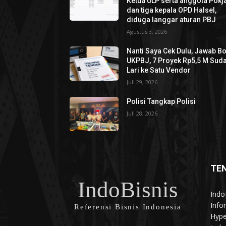
Ketua ULP serta anggota Pokja
dan tiga kepala OPD Halsel,
diduga langgar aturan PBJ
Agustus 3, 2026
Nanti Saya Cek Dulu, Jawab B
UKPBJ, 7 Proyek Rp5,5 M Sud
Lari ke Satu Vendor
Juli 29, 2026
Polisi Tangkap Polisi
Juli 28, 2026
TE
IndoBisnis
Indo
Info
Referensi Bisnis Indonesia
Hype