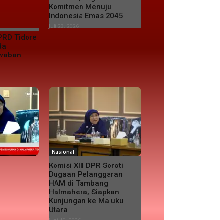
Komitmen Menuju
Indonesia Emas 2045
Juli 23, 2026
PRD Tidore
da
awaban
Nasional
Komisi XIII DPR Soroti
Dugaan Pelanggaran
HAM di Tambang
Halmahera, Siapkan
Kunjungan ke Maluku
Utara
Juni 19, 2026