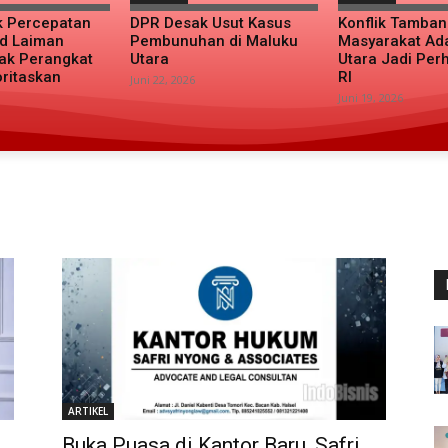
k Percepatan
DPR Desak Usut Kasus
Konflik Tamba
d Laiman
Pembunuhan di Maluku
Masyarakat Ad
ak Perangkat
Utara
Utara Jadi Per
oritaskan
RI
Juni 22, 2026
Juni 19, 2026
ARTIKEL
Buka Puasa di Kantor Baru, Safri