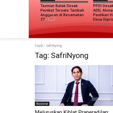
Tasman Balak Desak
PPDI Desa
Pemkot Ternate Tambah
ADD, Ahma
Anggaran di Kecamatan
Pastikan H
3T
Desa Dipri
Juli 28, 2026
Juli 27, 2026
Topik
SafriNyong
Tag:
SafriNyong
Nasional
Meluruskan Kiblat Praperadilan: