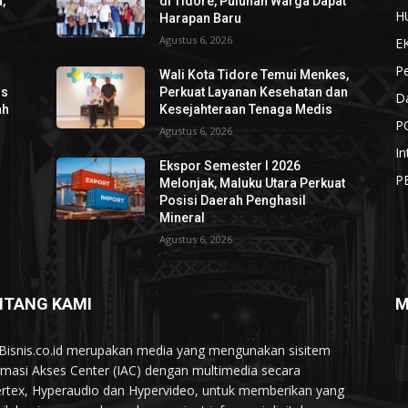
,
di Tidore, Puluhan Warga Dapat
H
Harapan Baru
Agustus 6, 2026
E
P
Wali Kota Tidore Temui Menkes,
os
Perkuat Layanan Kesehatan dan
D
ah
Kesejahteraan Tenaga Medis
P
Agustus 6, 2026
In
Ekspor Semester I 2026
P
Melonjak, Maluku Utara Perkuat
Posisi Daerah Penghasil
Mineral
Agustus 6, 2026
NTANG KAMI
M
Bisnis.co.id merupakan media yang mengunakan sisitem
rmasi Akses Center (IAC) dengan multimedia secara
rtex, Hyperaudio dan Hypervideo, untuk memberikan yang