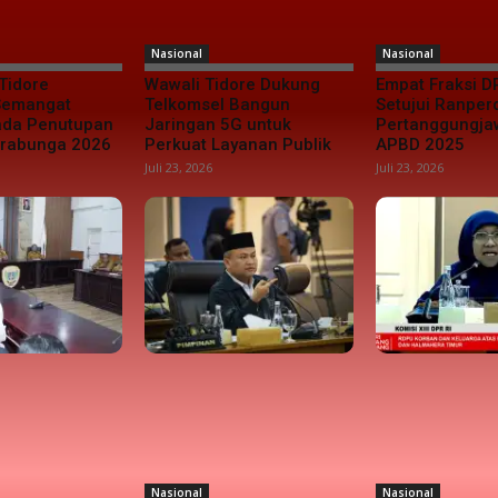
Nasional
Nasional
Tidore
Wawali Tidore Dukung
Empat Fraksi D
 Semangat
Telkomsel Bangun
Setujui Ranper
da Penutupan
Jaringan 5G untuk
Pertanggungj
urabunga 2026
Perkuat Layanan Publik
APBD 2025
Juli 23, 2026
Juli 23, 2026
Nasional
Nasional