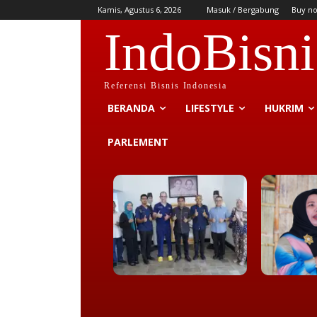
Kamis, Agustus 6, 2026
Masuk / Bergabung
Buy n
IndoBisni
Referensi Bisnis Indonesia
BERANDA
LIFESTYLE
HUKRIM
PARLEMENT