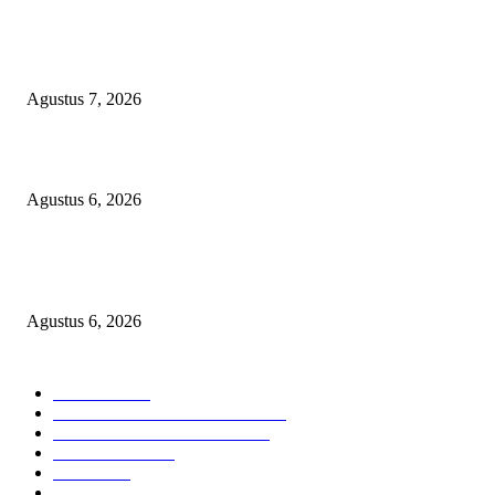
Sekolah Rakyat Akekolano Disorot, Warga Gane Mengaku Anak dan Cucu
Ditolak
Agustus 7, 2026
Operasi Katarak Gratis Digelar di Tidore, Puluhan Warga Dapat Harapan 
Agustus 6, 2026
Wali Kota Tidore Temui Menkes, Perkuat Layanan Kesehatan dan Kesejah
Tenaga Medis
Agustus 6, 2026
KATEGORI PILIHAN
Nasional
1939
HUKUM DAN KRIMINAL
826
EKONOMI DAN BISNIS
336
Pemerintahan
294
Daerah
196
POLITIK
162