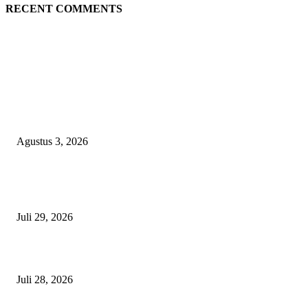
RECENT COMMENTS
EDITOR PICKS
Polda Malut diminta Periksa Ketua ULP serta anggota Pokja, dan tiga kepa
OPD Halsel, diduga langgar aturan PBJ
Agustus 3, 2026
Nanti Saya Cek Dulu, Jawab Bos UKPBJ, 7 Proyek Rp5,5 M Sudah Lari k
Satu Vendor
Juli 29, 2026
Polisi Tangkap Polisi
Juli 28, 2026
BERITA POPULER