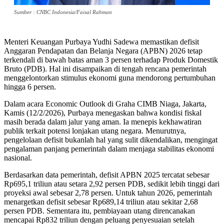
Sumber : CNBC Indonesia/Faisal Rahman
Menteri Keuangan Purbaya Yudhi Sadewa memastikan defisit
Anggaran Pendapatan dan Belanja Negara (APBN) 2026 tetap
terkendali di bawah batas aman 3 persen terhadap Produk Domestik
Bruto (PDB). Hal ini disampaikan di tengah rencana pemerintah
menggelontorkan stimulus ekonomi guna mendorong pertumbuhan
hingga 6 persen.
Dalam acara Economic Outlook di Graha CIMB Niaga, Jakarta,
Kamis (12/2/2026), Purbaya menegaskan bahwa kondisi fiskal
masih berada dalam jalur yang aman. Ia menepis kekhawatiran
publik terkait potensi lonjakan utang negara. Menurutnya,
pengelolaan defisit bukanlah hal yang sulit dikendalikan, mengingat
pengalaman panjang pemerintah dalam menjaga stabilitas ekonomi
nasional.
Berdasarkan data pemerintah, defisit APBN 2025 tercatat sebesar
Rp695,1 triliun atau setara 2,92 persen PDB, sedikit lebih tinggi dari
proyeksi awal sebesar 2,78 persen. Untuk tahun 2026, pemerintah
menargetkan defisit sebesar Rp689,14 triliun atau sekitar 2,68
persen PDB. Sementara itu, pembiayaan utang direncanakan
mencapai Rp832 triliun dengan peluang penyesuaian setelah