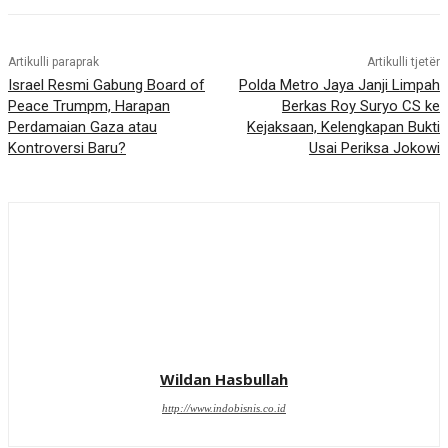
Artikulli paraprak
Artikulli tjetër
Israel Resmi Gabung Board of
Polda Metro Jaya Janji Limpah
Peace Trumpm, Harapan
Berkas Roy Suryo CS ke
Perdamaian Gaza atau
Kejaksaan, Kelengkapan Bukti
Kontroversi Baru?
Usai Periksa Jokowi
Wildan Hasbullah
http://www.indobisnis.co.id