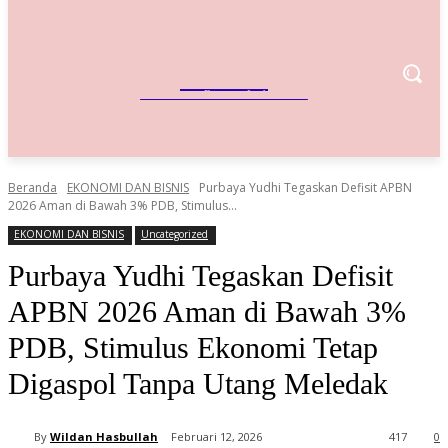
IndoBisnis
Referensi Bisnis Indonesia
Beranda
EKONOMI DAN BISNIS
Purbaya Yudhi Tegaskan Defisit APBN
2026 Aman di Bawah 3% PDB, Stimulus...
EKONOMI DAN BISNIS
Uncategorized
Purbaya Yudhi Tegaskan Defisit
APBN 2026 Aman di Bawah 3%
PDB, Stimulus Ekonomi Tetap
Digaspol Tanpa Utang Meledak
By
Wildan Hasbullah
Februari 12, 2026
417
0