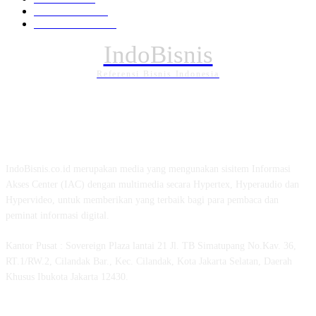
Internasional
121
PENDIDIKAN
89
IndoBisnis
Referensi Bisnis Indonesia
TENTANG KAMI
IndoBisnis.co.id merupakan media yang mengunakan sisitem Informasi
Akses Center (IAC) dengan multimedia secara Hypertex, Hyperaudio dan
Hypervideo, untuk memberikan yang terbaik bagi para pembaca dan
peminat informasi digital.
Kantor Pusat : Sovereign Plaza lantai 21 Jl. TB Simatupang No.Kav. 36,
RT.1/RW.2, Cilandak Bar., Kec. Cilandak, Kota Jakarta Selatan, Daerah
Khusus Ibukota Jakarta 12430.