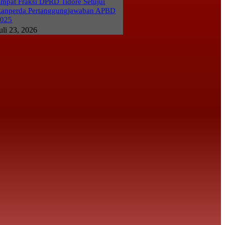
mpat Fraksi DPRD Tidore Setujui
anperda Pertanggungjawaban APBD
2025
uli 23, 2026