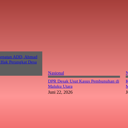
cepatan ADD, Ahmad
 Hak Perangkat Desa
Nasional
N
DPR Desak Usut Kasus Pembunuhan di
K
Maluku Utara
M
Juni 22, 2026
J