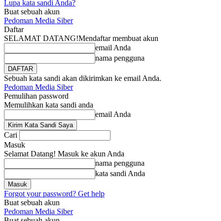
Lupa kata sandi Anda?
Buat sebuah akun
Pedoman Media Siber
Daftar
SELAMAT DATANG!
Mendaftar membuat akun
email Anda
nama pengguna
Sebuah kata sandi akan dikirimkan ke email Anda.
Pedoman Media Siber
Pemulihan password
Memulihkan kata sandi anda
email Anda
Cari
Masuk
Selamat Datang! Masuk ke akun Anda
nama pengguna
kata sandi Anda
Forgot your password? Get help
Buat sebuah akun
Pedoman Media Siber
Buat sebuah akun