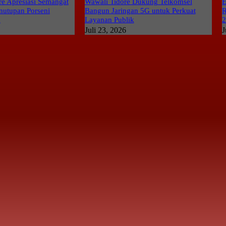
e Apresiasi Semangat
Wawali Tidore Dukung Telkomsel
E
nutupan Porseni
Bangun Jaringan 5G untuk Perkuat
R
6
Layanan Publik
Juli 23, 2026
J