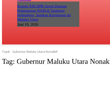
Komisi XIII DPR Soroti Dugaan
Pelanggaran HAM di Tambang
Halmahera, Siapkan Kunjungan ke
Maluku Utara
Juni 19, 2026
Topik
Gubernur Maluku Utara Nonaktif
Tag:
Gubernur Maluku Utara Nonakt