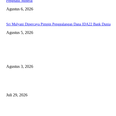
Penghasil Mineral
Agustus 6, 2026
Sri Mulyani Dipercaya Pimpin Penggalangan Dana IDA22 Bank Dunia
Agustus 5, 2026
EDITOR PICKS
Polda Malut diminta Periksa Ketua ULP serta anggota Pokja, dan tiga kepa
OPD Halsel, diduga langgar aturan PBJ
Agustus 3, 2026
Nanti Saya Cek Dulu, Jawab Bos UKPBJ, 7 Proyek Rp5,5 M Sudah Lari k
Satu Vendor
Juli 29, 2026
Polisi Tangkap Polisi