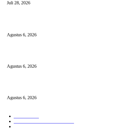
Juli 28, 2026
BERITA POPULER
Operasi Katarak Gratis Digelar di Tidore, Puluhan Warga Dapat Harapan 
Agustus 6, 2026
Wali Kota Tidore Temui Menkes, Perkuat Layanan Kesehatan dan Kesejah
Tenaga Medis
Agustus 6, 2026
Ekspor Semester I 2026 Melonjak, Maluku Utara Perkuat Posisi Daerah
Penghasil Mineral
Agustus 6, 2026
KATEGORI PILIHAN
Nasional
1938
HUKUM DAN KRIMINAL
826
EKONOMI DAN BISNIS
336