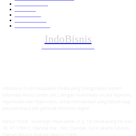
Pemerintahan
294
Daerah
196
POLITIK
162
Internasional
121
PENDIDIKAN
88
IndoBisnis
Referensi Bisnis Indonesia
TENTANG KAMI
IndoBisnis.co.id merupakan media yang mengunakan sisitem
Informasi Akses Center (IAC) dengan multimedia secara Hypertex,
Hyperaudio dan Hypervideo, untuk memberikan yang terbaik bagi
para pembaca dan peminat informasi digital.
Kantor Pusat : Sovereign Plaza lantai 21 Jl. TB Simatupang No.Kav.
36, RT.1/RW.2, Cilandak Bar., Kec. Cilandak, Kota Jakarta Selatan,
Daerah Khusus Ibukota Jakarta 12430.