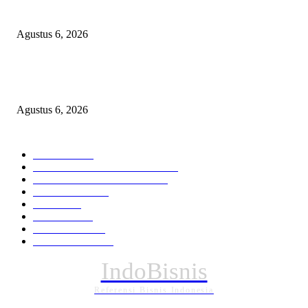
Operasi Katarak Gratis Digelar di Tidore, Puluhan Warga Dapat Harapan 
Agustus 6, 2026
Wali Kota Tidore Temui Menkes, Perkuat Layanan Kesehatan dan Kesejah
Tenaga Medis
Agustus 6, 2026
KATEGORI PILIHAN
Nasional
1939
HUKUM DAN KRIMINAL
826
EKONOMI DAN BISNIS
336
Pemerintahan
294
Daerah
196
POLITIK
162
Internasional
121
PENDIDIKAN
89
IndoBisnis
Referensi Bisnis Indonesia