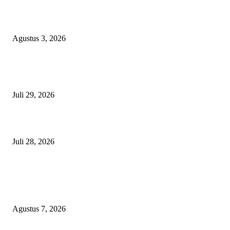
Polda Malut diminta Periksa Ketua ULP serta anggota Pokja, dan tiga kepa
OPD Halsel, diduga langgar aturan PBJ
Agustus 3, 2026
Nanti Saya Cek Dulu, Jawab Bos UKPBJ, 7 Proyek Rp5,5 M Sudah Lari k
Satu Vendor
Juli 29, 2026
Polisi Tangkap Polisi
Juli 28, 2026
BERITA POPULER
Sekolah Rakyat Akekolano Disorot, Warga Gane Mengaku Anak dan Cucu
Ditolak
Agustus 7, 2026