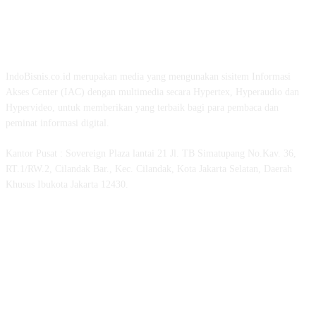
TENTANG KAMI
IndoBisnis.co.id merupakan media yang mengunakan sisitem Informasi
Akses Center (IAC) dengan multimedia secara Hypertex, Hyperaudio dan
Hypervideo, untuk memberikan yang terbaik bagi para pembaca dan
peminat informasi digital.
Kantor Pusat : Sovereign Plaza lantai 21 Jl. TB Simatupang No.Kav. 36,
RT.1/RW.2, Cilandak Bar., Kec. Cilandak, Kota Jakarta Selatan, Daerah
Khusus Ibukota Jakarta 12430.
MEDSOS INDOBISNIS