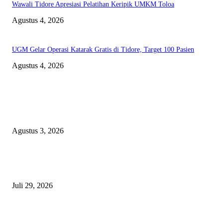
Wawali Tidore Apresiasi Pelatihan Keripik UMKM Toloa
Agustus 4, 2026
UGM Gelar Operasi Katarak Gratis di Tidore, Target 100 Pasien
Agustus 4, 2026
EDITOR PICKS
Polda Malut diminta Periksa Ketua ULP serta anggota Pokja, dan tiga kepa
OPD Halsel, diduga langgar aturan PBJ
Agustus 3, 2026
Nanti Saya Cek Dulu, Jawab Bos UKPBJ, 7 Proyek Rp5,5 M Sudah Lari k
Satu Vendor
Juli 29, 2026
Polisi Tangkap Polisi