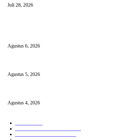
Juli 28, 2026
BERITA POPULER
Ekspor Semester I 2026 Melonjak, Maluku Utara Perkuat Posisi Daerah
Penghasil Mineral
Agustus 6, 2026
Sri Mulyani Dipercaya Pimpin Penggalangan Dana IDA22 Bank Dunia
Agustus 5, 2026
Wawali Tidore Apresiasi Pelatihan Keripik UMKM Toloa
Agustus 4, 2026
KATEGORI PILIHAN
Nasional
1936
HUKUM DAN KRIMINAL
826
EKONOMI DAN BISNIS
336
Pemerintahan
294