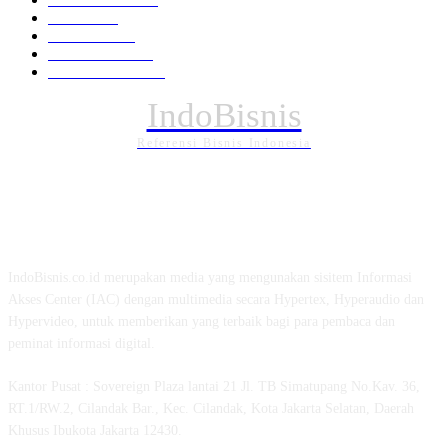
Daerah
196
POLITIK
162
Internasional
121
PENDIDIKAN
88
IndoBisnis
Referensi Bisnis Indonesia
TENTANG KAMI
IndoBisnis.co.id merupakan media yang mengunakan sisitem Informasi
Akses Center (IAC) dengan multimedia secara Hypertex, Hyperaudio dan
Hypervideo, untuk memberikan yang terbaik bagi para pembaca dan
peminat informasi digital.
Kantor Pusat : Sovereign Plaza lantai 21 Jl. TB Simatupang No.Kav. 36,
RT.1/RW.2, Cilandak Bar., Kec. Cilandak, Kota Jakarta Selatan, Daerah
Khusus Ibukota Jakarta 12430.