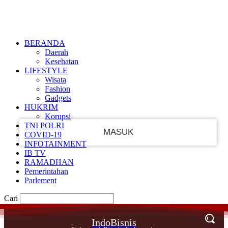
Masuk
Ikut
PEMULIHAN PASSWORD
DAFTAR
MASUK
SELAMAT DATANG!
Masuk ke akun Anda
BERANDA
Daerah
Kesehatan
LIFESTYLE
Wisata
nama pengguna
Fashion
Gadgets
kata sandi Anda
HUKRIM
Korupsi
TNI POLRI
COVID-19
INFOTAINMENT
IB TV
Lupa kata sandi Anda?
RAMADHAN
Pemerintahan
Parlement
BUAT SEBUAH AKUN
Cari
Pedoman Media Siber
IndoBisnis