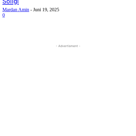
Soligi
Memulihkan kata sandi anda
Mardan Amin
-
Juni 19, 2025
0
email Anda
- Advertisment -