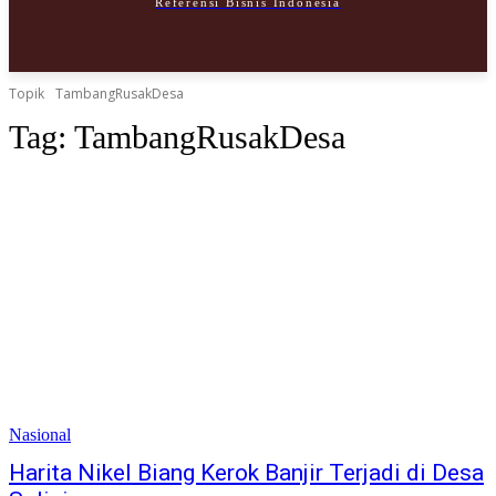
Referensi Bisnis Indonesia
SELAMAT DATANG!
Mendaftar membuat akun
Topik
TambangRusakDesa
Tag:
TambangRusakDesa
email Anda
nama pengguna
Sebuah kata sandi akan dikirimkan ke email Anda.
Pedoman Media Siber
Nasional
Harita Nikel Biang Kerok Banjir Terjadi di Desa