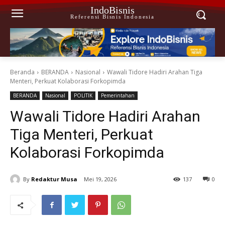
IndoBisnis
Referensi Bisnis Indonesia
Beranda
BERANDA
Nasional
Wawali Tidore Hadiri Arahan Tiga
Menteri, Perkuat Kolaborasi Forkopimda
BERANDA
Nasional
POLITIK
Pemerintahan
Wawali Tidore Hadiri Arahan
Tiga Menteri, Perkuat
Kolaborasi Forkopimda
By
Redaktur Musa
Mei 19, 2026
137
0