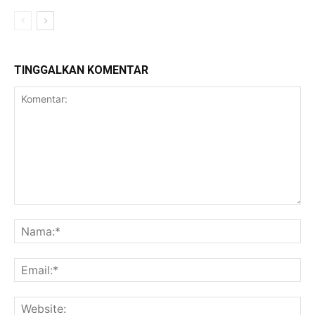
TINGGALKAN KOMENTAR
Komentar:
Na
Ema
Web