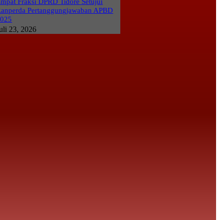
mpat Fraksi DPRD Tidore Setujui
anperda Pertanggungjawaban APBD
2025
uli 23, 2026