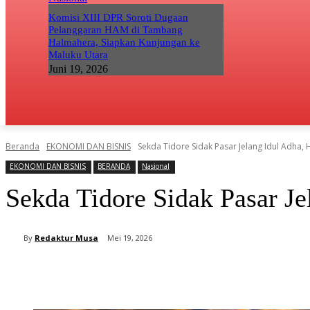
Komisi XIII DPR Soroti Dugaan
Pelanggaran HAM di Tambang
Halmahera, Siapkan Kunjungan ke
Maluku Utara
Juni 19, 2026
Beranda
EKONOMI DAN BISNIS
Sekda Tidore Sidak Pasar Jelang Idul Adha,
EKONOMI DAN BISNIS
BERANDA
Nasional
Sekda Tidore Sidak Pasar J
By
Redaktur Musa
Mei 19, 2026
Bagikan