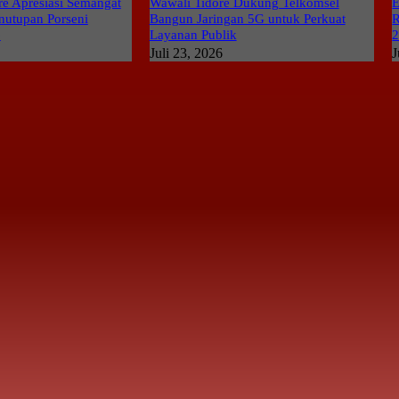
e Apresiasi Semangat
Wawali Tidore Dukung Telkomsel
E
nutupan Porseni
Bangun Jaringan 5G untuk Perkuat
R
6
Layanan Publik
Juli 23, 2026
J