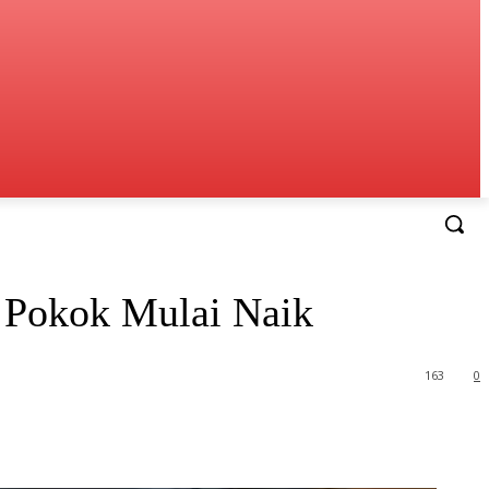
n Pokok Mulai Naik
163
0