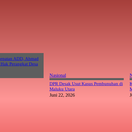
cepatan ADD, Ahmad
 Hak Perangkat Desa
Nasional
N
DPR Desak Usut Kasus Pembunuhan di
K
Maluku Utara
M
Juni 22, 2026
J