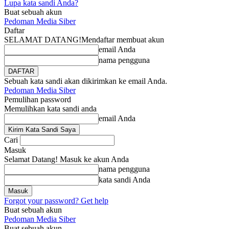
Lupa kata sandi Anda?
Buat sebuah akun
Pedoman Media Siber
Daftar
SELAMAT DATANG!
Mendaftar membuat akun
email Anda
nama pengguna
Sebuah kata sandi akan dikirimkan ke email Anda.
Pedoman Media Siber
Pemulihan password
Memulihkan kata sandi anda
email Anda
Cari
Masuk
Selamat Datang! Masuk ke akun Anda
nama pengguna
kata sandi Anda
Forgot your password? Get help
Buat sebuah akun
Pedoman Media Siber
Buat sebuah akun