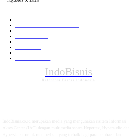
KATEGORI PILIHAN
Nasional
1939
HUKUM DAN KRIMINAL
826
EKONOMI DAN BISNIS
336
Pemerintahan
294
Daerah
196
POLITIK
162
Internasional
121
PENDIDIKAN
89
IndoBisnis
Referensi Bisnis Indonesia
TENTANG KAMI
IndoBisnis.co.id merupakan media yang mengunakan sisitem Informasi
Akses Center (IAC) dengan multimedia secara Hypertex, Hyperaudio dan
Hypervideo, untuk memberikan yang terbaik bagi para pembaca dan