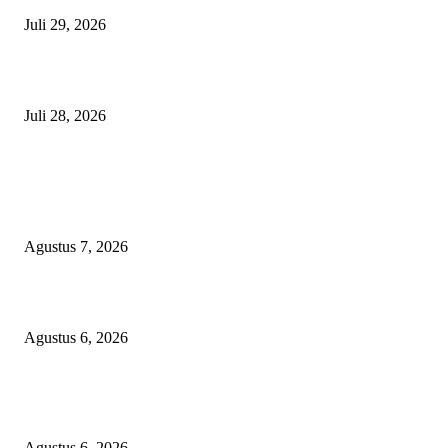
Juli 29, 2026
Polisi Tangkap Polisi
Juli 28, 2026
BERITA POPULER
Sekolah Rakyat Akekolano Disorot, Warga Gane Mengaku Anak dan Cucu
Ditolak
Agustus 7, 2026
Operasi Katarak Gratis Digelar di Tidore, Puluhan Warga Dapat Harapan 
Agustus 6, 2026
Wali Kota Tidore Temui Menkes, Perkuat Layanan Kesehatan dan Kesejah
Tenaga Medis
Agustus 6, 2026