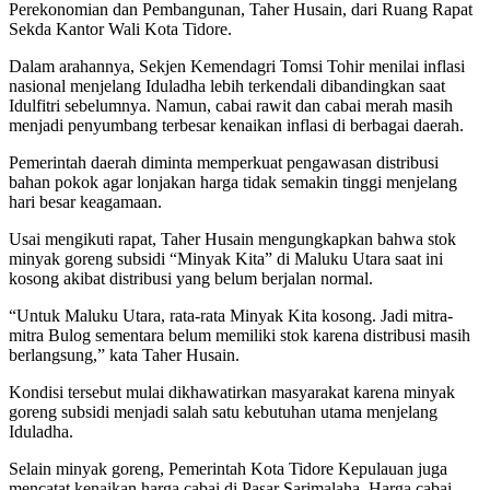
Perekonomian dan Pembangunan, Taher Husain, dari Ruang Rapat
Sekda Kantor Wali Kota Tidore.
Dalam arahannya, Sekjen Kemendagri Tomsi Tohir menilai inflasi
nasional menjelang Iduladha lebih terkendali dibandingkan saat
Idulfitri sebelumnya. Namun, cabai rawit dan cabai merah masih
menjadi penyumbang terbesar kenaikan inflasi di berbagai daerah.
Pemerintah daerah diminta memperkuat pengawasan distribusi
bahan pokok agar lonjakan harga tidak semakin tinggi menjelang
hari besar keagamaan.
Usai mengikuti rapat, Taher Husain mengungkapkan bahwa stok
minyak goreng subsidi “Minyak Kita” di Maluku Utara saat ini
kosong akibat distribusi yang belum berjalan normal.
“Untuk Maluku Utara, rata-rata Minyak Kita kosong. Jadi mitra-
mitra Bulog sementara belum memiliki stok karena distribusi masih
berlangsung,” kata Taher Husain.
Kondisi tersebut mulai dikhawatirkan masyarakat karena minyak
goreng subsidi menjadi salah satu kebutuhan utama menjelang
Iduladha.
Selain minyak goreng, Pemerintah Kota Tidore Kepulauan juga
mencatat kenaikan harga cabai di Pasar Sarimalaha. Harga cabai