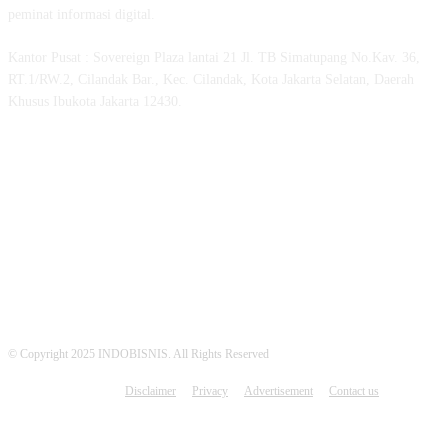
peminat informasi digital.
Kantor Pusat : Sovereign Plaza lantai 21 Jl. TB Simatupang No.Kav. 36,
RT.1/RW.2, Cilandak Bar., Kec. Cilandak, Kota Jakarta Selatan, Daerah
Khusus Ibukota Jakarta 12430.
MEDSOS INDOBISNIS
© Copyright 2025 INDOBISNIS. All Rights Reserved
Disclaimer
Privacy
Advertisement
Contact us