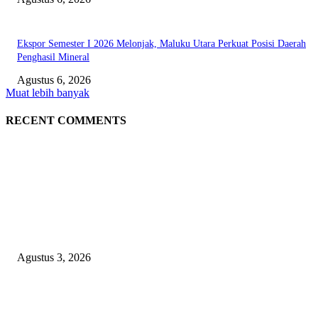
Ekspor Semester I 2026 Melonjak, Maluku Utara Perkuat Posisi Daerah
Penghasil Mineral
Agustus 6, 2026
Muat lebih banyak
RECENT COMMENTS
EDITOR PICKS
Polda Malut diminta Periksa Ketua ULP serta anggota Pokja, dan tiga kepa
OPD Halsel, diduga langgar aturan PBJ
Agustus 3, 2026
Nanti Saya Cek Dulu, Jawab Bos UKPBJ, 7 Proyek Rp5,5 M Sudah Lari k
Satu Vendor