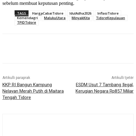
sebelum membuat keputusan penting.
TAGS
HargaCabaiTidore
IdulAdha2026
InflasiTidore
Kemendagri
MalukuUtara
MinyakKita
TidoreKepulauan
TPIDTidore
Artikulli paraprak
Artikulli tjetër
KKP RI Bangun Kampung
ESDM Usut 7 Tambang Ilegal,
Nelayan Merah Putih di Maitara
Kerugian Negara Rp857 Miliar
Tengah Tidore