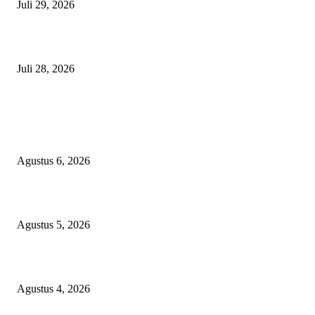
Juli 29, 2026
Polisi Tangkap Polisi
Juli 28, 2026
BERITA POPULER
Ekspor Semester I 2026 Melonjak, Maluku Utara Perkuat Posisi Daerah
Penghasil Mineral
Agustus 6, 2026
Sri Mulyani Dipercaya Pimpin Penggalangan Dana IDA22 Bank Dunia
Agustus 5, 2026
Wawali Tidore Apresiasi Pelatihan Keripik UMKM Toloa
Agustus 4, 2026
KATEGORI PILIHAN