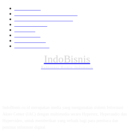
Nasional
1936
HUKUM DAN KRIMINAL
826
EKONOMI DAN BISNIS
336
Pemerintahan
294
Daerah
196
POLITIK
162
Internasional
121
PENDIDIKAN
88
IndoBisnis
Referensi Bisnis Indonesia
TENTANG KAMI
IndoBisnis.co.id merupakan media yang mengunakan sisitem Informasi
Akses Center (IAC) dengan multimedia secara Hypertex, Hyperaudio dan
Hypervideo, untuk memberikan yang terbaik bagi para pembaca dan
peminat informasi digital.