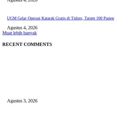
UGM Gelar Operasi Katarak Gratis di Tidore, Target 100 Pasien
Agustus 4, 2026
Muat lebih banyak
RECENT COMMENTS
EDITOR PICKS
Polda Malut diminta Periksa Ketua ULP serta anggota Pokja, dan tiga kepa
OPD Halsel, diduga langgar aturan PBJ
Agustus 3, 2026
Nanti Saya Cek Dulu, Jawab Bos UKPBJ, 7 Proyek Rp5,5 M Sudah Lari k
Satu Vendor