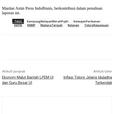
Mardan Amin Press IndoBisnis, berkontribusi dalam penulisan
laporan ini.
TAGS
KampungNelayanMerahPutih
KelautanPerikanan
KKPRI
KNMP
MaitaraTengah
Nelayan
TidoreKepulauan
Artikulli paraprak
Artikulli tjetër
Ekonom Malut Bantah LPEM UI
Inflasi Tidore Jelang Iduladha
dan Guru Besar UI
Terkendali