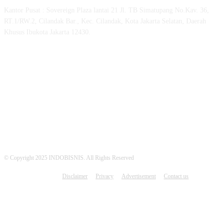
Kantor Pusat : Sovereign Plaza lantai 21 Jl. TB Simatupang No.Kav. 36,
RT.1/RW.2, Cilandak Bar., Kec. Cilandak, Kota Jakarta Selatan, Daerah
Khusus Ibukota Jakarta 12430.
MEDSOS INDOBISNIS
© Copyright 2025 INDOBISNIS. All Rights Reserved
Disclaimer
Privacy
Advertisement
Contact us