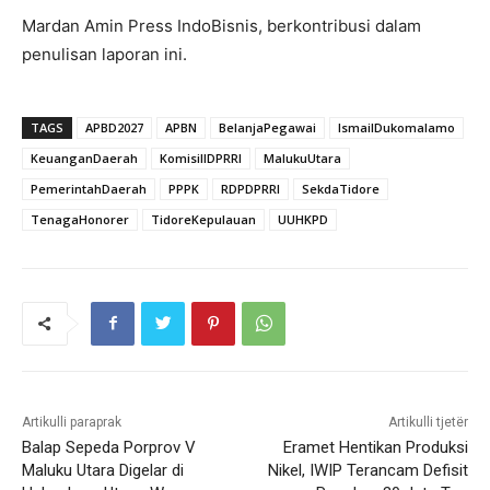
Mardan Amin Press IndoBisnis, berkontribusi dalam
penulisan laporan ini.
TAGS
APBD2027
APBN
BelanjaPegawai
IsmailDukomalamo
KeuanganDaerah
KomisiIIDPRRI
MalukuUtara
PemerintahDaerah
PPPK
RDPDPRRI
SekdaTidore
TenagaHonorer
TidoreKepulauan
UUHKPD
Artikulli paraprak
Artikulli tjetër
Balap Sepeda Porprov V
Eramet Hentikan Produksi
Maluku Utara Digelar di
Nikel, IWIP Terancam Defisit