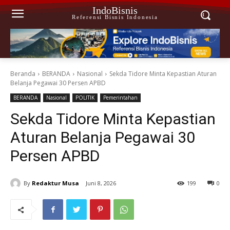
IndoBisnis
Referensi Bisnis Indonesia
Beranda
BERANDA
Nasional
Sekda Tidore Minta Kepastian Aturan
Belanja Pegawai 30 Persen APBD
BERANDA
Nasional
POLITIK
Pemerintahan
Sekda Tidore Minta Kepastian
Aturan Belanja Pegawai 30
Persen APBD
By
Redaktur Musa
Juni 8, 2026
199
0