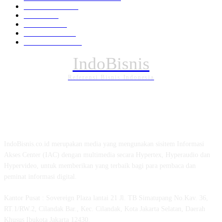
Pemerintahan
294
Daerah
196
POLITIK
162
Internasional
121
PENDIDIKAN
88
IndoBisnis
Referensi Bisnis Indonesia
TENTANG KAMI
IndoBisnis.co.id merupakan media yang mengunakan sisitem Informasi
Akses Center (IAC) dengan multimedia secara Hypertex, Hyperaudio dan
Hypervideo, untuk memberikan yang terbaik bagi para pembaca dan
peminat informasi digital.
Kantor Pusat : Sovereign Plaza lantai 21 Jl. TB Simatupang No.Kav. 36,
RT.1/RW.2, Cilandak Bar., Kec. Cilandak, Kota Jakarta Selatan, Daerah
Khusus Ibukota Jakarta 12430.