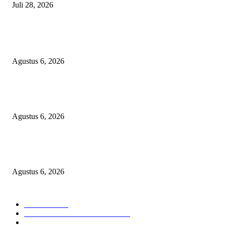
Juli 28, 2026
BERITA POPULER
Operasi Katarak Gratis Digelar di Tidore, Puluhan Warga Dapat Harapan 
Agustus 6, 2026
Wali Kota Tidore Temui Menkes, Perkuat Layanan Kesehatan dan Kesejah
Tenaga Medis
Agustus 6, 2026
Ekspor Semester I 2026 Melonjak, Maluku Utara Perkuat Posisi Daerah
Penghasil Mineral
Agustus 6, 2026
KATEGORI PILIHAN
Nasional
1938
HUKUM DAN KRIMINAL
826
EKONOMI DAN BISNIS
336