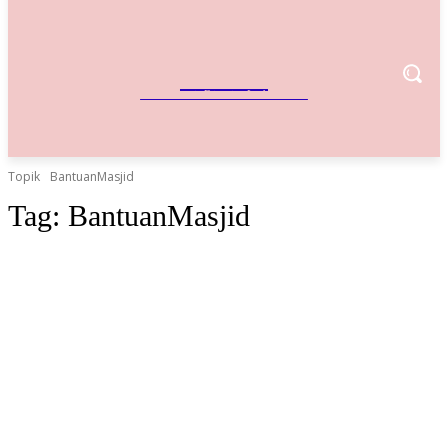
IndoBisnis
Referensi Bisnis Indonesia
Topik
BantuanMasjid
Tag:
BantuanMasjid