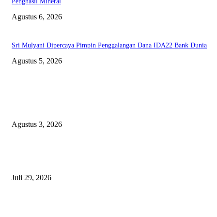
Penghasil Mineral
Agustus 6, 2026
Sri Mulyani Dipercaya Pimpin Penggalangan Dana IDA22 Bank Dunia
Agustus 5, 2026
EDITOR PICKS
Polda Malut diminta Periksa Ketua ULP serta anggota Pokja, dan tiga kepa
OPD Halsel, diduga langgar aturan PBJ
Agustus 3, 2026
Nanti Saya Cek Dulu, Jawab Bos UKPBJ, 7 Proyek Rp5,5 M Sudah Lari k
Satu Vendor
Juli 29, 2026
Polisi Tangkap Polisi