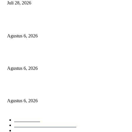
Juli 28, 2026
BERITA POPULER
Operasi Katarak Gratis Digelar di Tidore, Puluhan Warga Dapat Harapan 
Agustus 6, 2026
Wali Kota Tidore Temui Menkes, Perkuat Layanan Kesehatan dan Kesejah
Tenaga Medis
Agustus 6, 2026
Ekspor Semester I 2026 Melonjak, Maluku Utara Perkuat Posisi Daerah
Penghasil Mineral
Agustus 6, 2026
KATEGORI PILIHAN
Nasional
1938
HUKUM DAN KRIMINAL
826
EKONOMI DAN BISNIS
336