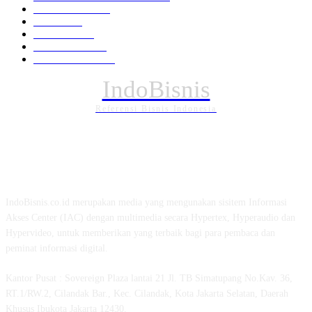
Pemerintahan
294
Daerah
196
POLITIK
162
Internasional
121
PENDIDIKAN
88
IndoBisnis
Referensi Bisnis Indonesia
TENTANG KAMI
IndoBisnis.co.id merupakan media yang mengunakan sisitem Informasi
Akses Center (IAC) dengan multimedia secara Hypertex, Hyperaudio dan
Hypervideo, untuk memberikan yang terbaik bagi para pembaca dan
peminat informasi digital.
Kantor Pusat : Sovereign Plaza lantai 21 Jl. TB Simatupang No.Kav. 36,
RT.1/RW.2, Cilandak Bar., Kec. Cilandak, Kota Jakarta Selatan, Daerah
Khusus Ibukota Jakarta 12430.