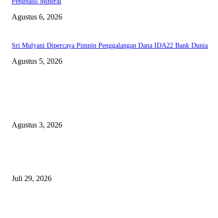
Penghasil Mineral
Agustus 6, 2026
Sri Mulyani Dipercaya Pimpin Penggalangan Dana IDA22 Bank Dunia
Agustus 5, 2026
EDITOR PICKS
Polda Malut diminta Periksa Ketua ULP serta anggota Pokja, dan tiga kepa
OPD Halsel, diduga langgar aturan PBJ
Agustus 3, 2026
Nanti Saya Cek Dulu, Jawab Bos UKPBJ, 7 Proyek Rp5,5 M Sudah Lari k
Satu Vendor
Juli 29, 2026
Polisi Tangkap Polisi