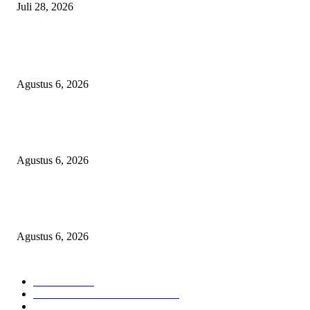
Juli 28, 2026
BERITA POPULER
Operasi Katarak Gratis Digelar di Tidore, Puluhan Warga Dapat Harapan 
Agustus 6, 2026
Wali Kota Tidore Temui Menkes, Perkuat Layanan Kesehatan dan Kesejah
Tenaga Medis
Agustus 6, 2026
Ekspor Semester I 2026 Melonjak, Maluku Utara Perkuat Posisi Daerah
Penghasil Mineral
Agustus 6, 2026
KATEGORI PILIHAN
Nasional
1938
HUKUM DAN KRIMINAL
826
EKONOMI DAN BISNIS
336