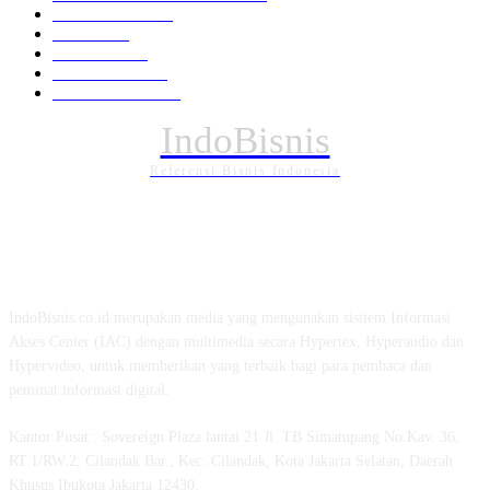
Pemerintahan
294
Daerah
196
POLITIK
162
Internasional
121
PENDIDIKAN
88
IndoBisnis
Referensi Bisnis Indonesia
TENTANG KAMI
IndoBisnis.co.id merupakan media yang mengunakan sisitem Informasi
Akses Center (IAC) dengan multimedia secara Hypertex, Hyperaudio dan
Hypervideo, untuk memberikan yang terbaik bagi para pembaca dan
peminat informasi digital.
Kantor Pusat : Sovereign Plaza lantai 21 Jl. TB Simatupang No.Kav. 36,
RT.1/RW.2, Cilandak Bar., Kec. Cilandak, Kota Jakarta Selatan, Daerah
Khusus Ibukota Jakarta 12430.