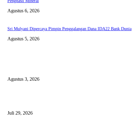
Penghasil Mineral
Agustus 6, 2026
Sri Mulyani Dipercaya Pimpin Penggalangan Dana IDA22 Bank Dunia
Agustus 5, 2026
EDITOR PICKS
Polda Malut diminta Periksa Ketua ULP serta anggota Pokja, dan tiga kepa
OPD Halsel, diduga langgar aturan PBJ
Agustus 3, 2026
Nanti Saya Cek Dulu, Jawab Bos UKPBJ, 7 Proyek Rp5,5 M Sudah Lari k
Satu Vendor
Juli 29, 2026
Polisi Tangkap Polisi