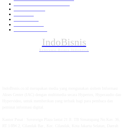
EKONOMI DAN BISNIS
336
Pemerintahan
295
Daerah
196
POLITIK
162
Internasional
121
PENDIDIKAN
89
IndoBisnis
Referensi Bisnis Indonesia
TENTANG KAMI
IndoBisnis.co.id merupakan media yang mengunakan sisitem Informasi
Akses Center (IAC) dengan multimedia secara Hypertex, Hyperaudio dan
Hypervideo, untuk memberikan yang terbaik bagi para pembaca dan
peminat informasi digital.
Kantor Pusat : Sovereign Plaza lantai 21 Jl. TB Simatupang No.Kav. 36,
RT.1/RW.2, Cilandak Bar., Kec. Cilandak, Kota Jakarta Selatan, Daerah