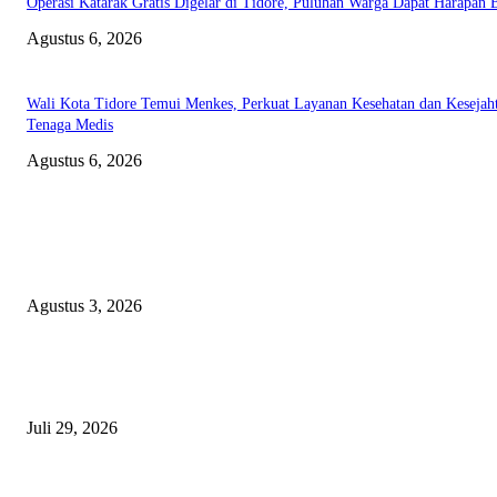
Operasi Katarak Gratis Digelar di Tidore, Puluhan Warga Dapat Harapan 
Agustus 6, 2026
Wali Kota Tidore Temui Menkes, Perkuat Layanan Kesehatan dan Kesejah
Tenaga Medis
Agustus 6, 2026
EDITOR PICKS
Polda Malut diminta Periksa Ketua ULP serta anggota Pokja, dan tiga kepa
OPD Halsel, diduga langgar aturan PBJ
Agustus 3, 2026
Nanti Saya Cek Dulu, Jawab Bos UKPBJ, 7 Proyek Rp5,5 M Sudah Lari k
Satu Vendor
Juli 29, 2026
Polisi Tangkap Polisi