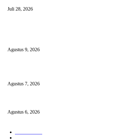
Juli 28, 2026
BERITA POPULER
Aisyiyah 109 Tahun: Dari Tidore, Perempuan dan Dakwah Kemanusiaan J
Kekuatan Pembangunan
Agustus 9, 2026
Sekolah Rakyat Akekolano Disorot, Warga Gane Mengaku Anak dan Cucu
Ditolak
Agustus 7, 2026
Operasi Katarak Gratis Digelar di Tidore, Puluhan Warga Dapat Harapan 
Agustus 6, 2026
KATEGORI PILIHAN
Nasional
1940
HUKUM DAN KRIMINAL
826